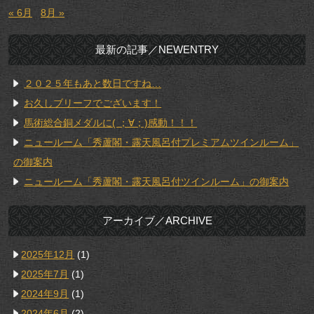
« 6月
8月 »
最新の記事／NEWENTRY
２０２５年もあと数日ですね…
お久しブリーフでございます！
馬術総合銅メダルに( ；∀；)感動！！！
ニュールーム「秀蘆閣・露天風呂付プレミアムツインルーム」
の御案内
ニュールーム「秀蘆閣・露天風呂付ツインルーム」の御案内
アーカイブ／ARCHIVE
2025年12月
(1)
2025年7月
(1)
2024年9月
(1)
2024年6月
(2)