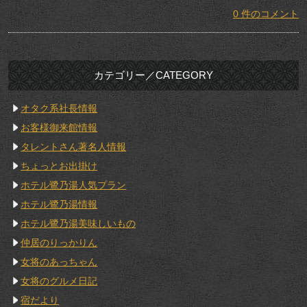
0 件のコメント
カテゴリー／CATEGORY
オタク系社長情報
お客様御来館情報
タレントさん著名人情報
ちょっとお出掛け
ホテル鷺乃湯人気プラン
ホテル鷺乃湯情報
ホテル鷺乃湯美味しいもの
仲居のりっかりん
女将のあっちゃん
女将のグルメ日記
宿だより