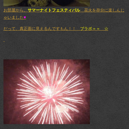
お部屋から、
サマーナイトフェスティバル
花火を存分に楽しんじ
ゃいました
♥
だって、真正面に見えるんですもん！！
ブラボ＝＝ ☆