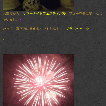
お部屋から、
サマーナイトフェスティバル
花火を存分に楽しんじ
ゃいました
♥
だって、真正面に見えるんですもん！！
ブラボ＝＝ ☆