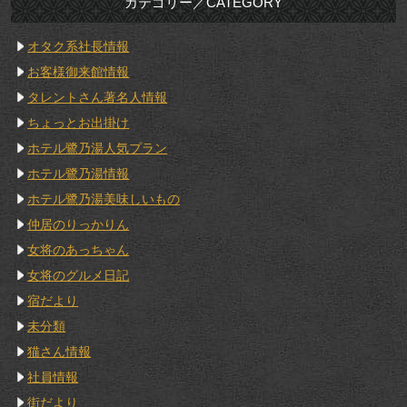
カテゴリー／CATEGORY
オタク系社長情報
お客様御来館情報
タレントさん著名人情報
ちょっとお出掛け
ホテル鷺乃湯人気プラン
ホテル鷺乃湯情報
ホテル鷺乃湯美味しいもの
仲居のりっかりん
女将のあっちゃん
女将のグルメ日記
宿だより
未分類
猫さん情報
社員情報
街だより