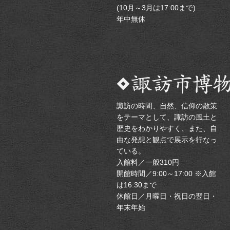
(10月～3月は17:00まで)
年中無休
諏訪の時間、自然、信仰の散策
をテーマとして、諏訪の風土と
歴史をわかりやすく、また、自
由な発想と観点で展示を行なっ
ている。
入館料／一般310円
開館時間／9:00～17:00 ※入館
は16:30まで
休館日／月曜日・祝日の翌日・
年末年始