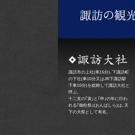
諏訪市の上社(車15分)､下諏訪町
の下社(車10分又はJR下諏訪駅
下車10分)を総称して諏訪大社と
呼ぶ。
十二支の｢寅｣と｢申｣の年に行わ
れる｢御柱祭｣(おんばしら)は､天
下の大祭として有名。