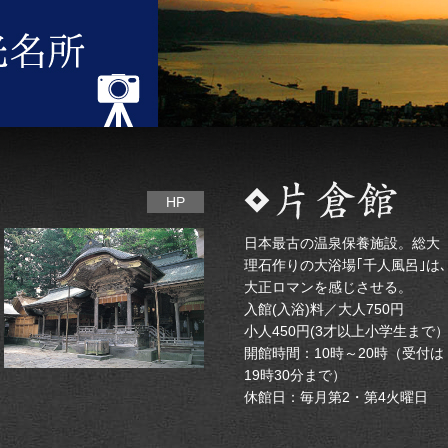
HP
日本最古の温泉保養施設。総大
理石作りの大浴場｢千人風呂｣は､
大正ロマンを感じさせる。
入館(入浴)料／大人750円
小人450円(3才以上小学生まで
開館時間：10時～20時（受付は
19時30分まで）
休館日：毎月第2・第4火曜日