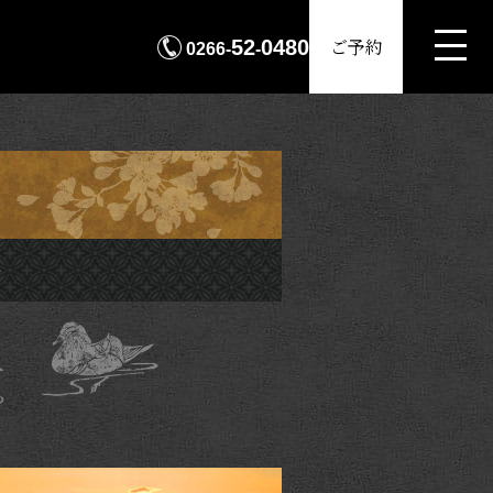
MENU
ご予約
52
0480
0266-
-
場