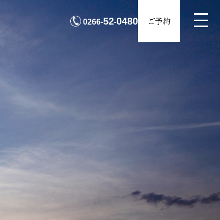
MENU
ご予約
52
0480
0266-
-