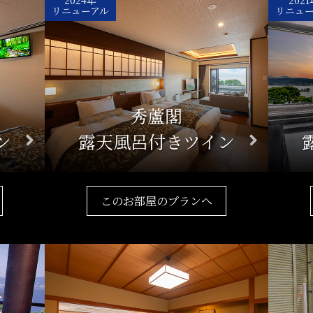
リニューアル
リニュ
ム
秀蘆閣
ン
露天風呂付きツイン
このお部屋のプランへ