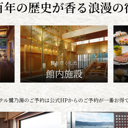
百年の歴史が香る浪漫の
贅を尽くした
館内施設
テル鷺乃湯のご予約は公式HPからの
ご予約が一番お得