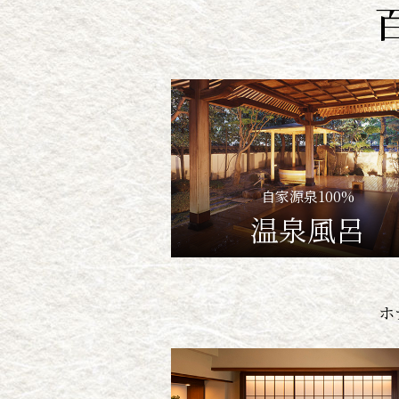
自家源泉100%
温泉風呂
ホ