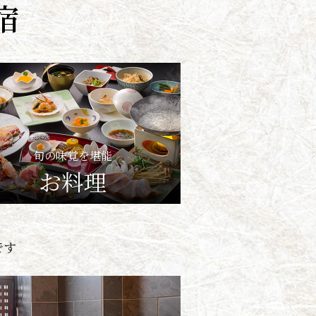
宿
旬の味覚を堪能
お料理
です