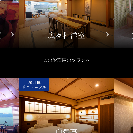
室
広々和洋室
このお部屋のプランへ
2021年
リニューアル
白鷺亭