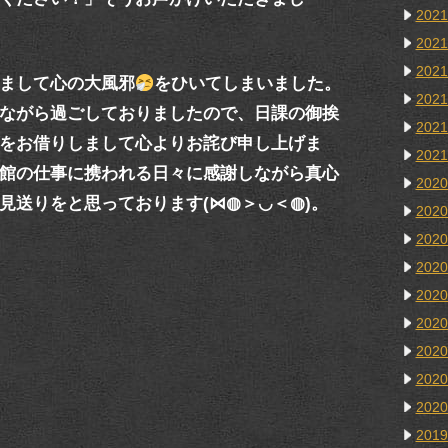
202
202
202
まして心の大風邪
をひいてしまいました。
202
ながら過ごしておりましたので、日課の御挨
202
をお借りしまして心よりお詫び申し上げま
202
館の仕事に携われる日々に感謝しながら真心
202
見送りをと思っております(⋈◍＞◡＜◍)。
202
202
202
202
202
202
202
202
201