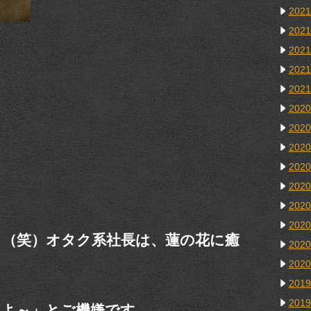
202
202
202
202
202
202
202
202
202
202
202
202
？（笑）オタク系社長は、蓮の花に癒
202
202
201
201
れよ～」とご機嫌です。。