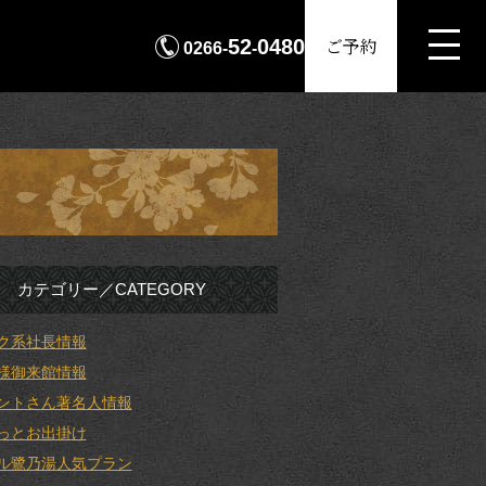
MENU
ご予約
52
0480
0266-
-
カテゴリー／CATEGORY
ク系社長情報
様御来館情報
ントさん著名人情報
っとお出掛け
ル鷺乃湯人気プラン