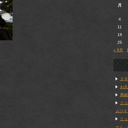
月
4
11
18
25
« 8月
２０
お久
馬術
ニュ
ムツイ
ニュ
ーム」