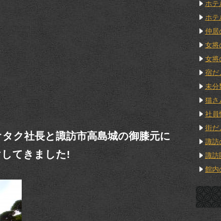
ホテ
ホテ
仲居
女将
女将
宿だ
未分
猫さ
社員
街だ
オタク社長と諏訪市高島城の御膝元に
諏訪
してきました!
諏訪
館内