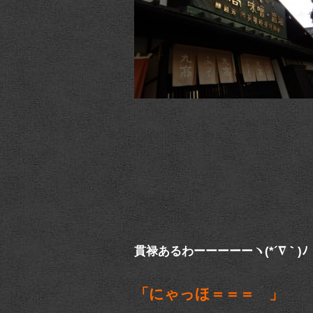
貫禄あるわーーーーーヽ(*´∇｀)ﾉ
「にゃっほ＝＝＝ 」