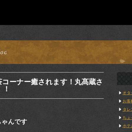
茶コーナー癒されます！丸髙蔵さ
！！
オタ
お客
タレ
ちょ
ちゃんです
ホテ