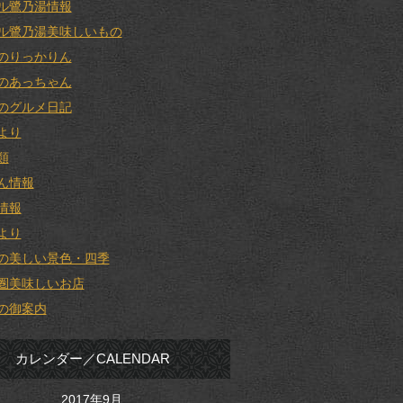
ル鷺乃湯情報
ル鷺乃湯美味しいもの
のりっかりん
のあっちゃん
のグルメ日記
より
類
ん情報
情報
より
の美しい景色・四季
圏美味しいお店
の御案内
カレンダー／CALENDAR
2017年9月