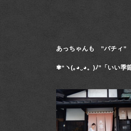
あっちゃんも ”バチィ”
✾“ヽ(｡◕‿◕。)ﾉ”「い