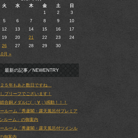
火
水
木
金
土
日
1
2
3
5
6
7
8
9
10
12
13
14
15
16
17
19
20
21
22
23
24
26
27
28
29
30
10月 »
最新の記事／NEWENTRY
２５年もあと数日ですね…
しブリーフでございます！
総合銅メダルに( ；∀；)感動！！！
ールーム「秀蘆閣・露天風呂付プレミア
ンルーム」の御案内
ールーム「秀蘆閣・露天風呂付ツインル
の御案内