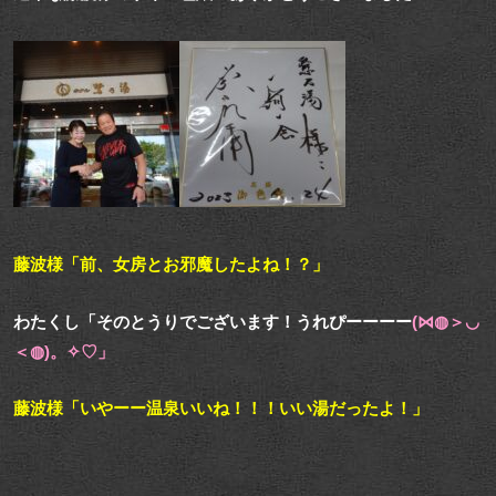
藤波様「前、女房とお邪魔したよね！？」
わたくし「そのとうりでございます！うれぴーーーー
(⋈◍＞◡
＜◍)。✧♡」
藤波様「いやーー温泉いいね！！！いい湯だったよ！」