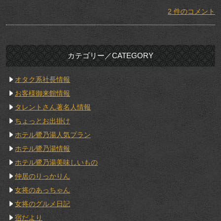
2 件のコメント
カテゴリー／CATEGORY
オタク系社長情報
お客様御来館情報
タレントさん著名人情報
ちょっとお出掛け
ホテル鷺乃湯人気プラン
ホテル鷺乃湯情報
ホテル鷺乃湯美味しいもの
仲居のりっかりん
女将のあっちゃん
女将のグルメ日記
宿だより