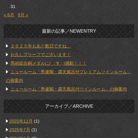
31
« 6月
8月 »
最新の記事／NEWENTRY
２０２５年もあと数日ですね…
お久しブリーフでございます！
馬術総合銅メダルに( ；∀；)感動！！！
ニュールーム「秀蘆閣・露天風呂付プレミアムツインルーム」
の御案内
ニュールーム「秀蘆閣・露天風呂付ツインルーム」の御案内
アーカイブ／ARCHIVE
2025年12月
(1)
2025年7月
(1)