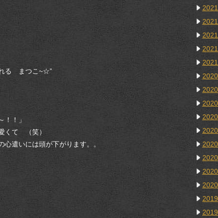
202
202
202
202
202
る まつこ~☆”
202
202
202
202
～！！」
202
愛くて （笑）
202
の心遣いには頭が下がります。。
202
202
202
201
201