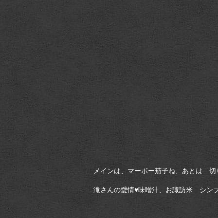
メインは、マーボー茄子ね、あとは 切
滝さんの愛情♥味噌汁、お諏訪米 シン