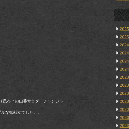
202
202
202
202
202
202
202
202
202
り昆布？の山葵サラダ チャンジャ
202
202
プルな御献立でした。。
202
202