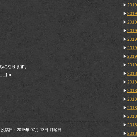
201
201
201
201
201
201
201
201
みになります。
201
_)m
201
201
201
201
201
201
投稿日：2015年 07月 13日 月曜日
201