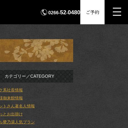
MENU
ご予約
52
0480
0266-
-
カテゴリー／CATEGORY
ク系社長情報
様御来館情報
ントさん著名人情報
っとお出掛け
ル鷺乃湯人気プラン