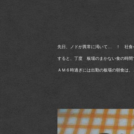
先日、ノドが異常に渇いて… ！ 社食
すると、丁度 板場のまかない食の時間
ＡＭ６時過ぎには出勤の板場の朝食は、