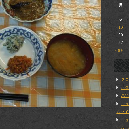
月
6
13
20
27
« 6月
２０
お久
馬術
ニュ
ムツイ
ニュ
ーム」