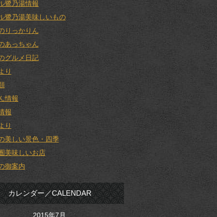
ル鷺乃湯情報
ル鷺乃湯美味しいもの
のりっかりん
のあっちゃん
のグルメ日記
より
類
ん情報
情報
より
の美しい景色・四季
圏美味しいお店
の御案内
カレンダー／CALENDAR
2015年7月