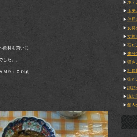
ホテ
ホテ
仲居
女将
女将
宿だ
へ飲料を買いに
未分
でした。。
猫さ
社員
ＡＭ９：００頃
街だ
諏訪
諏訪
館内