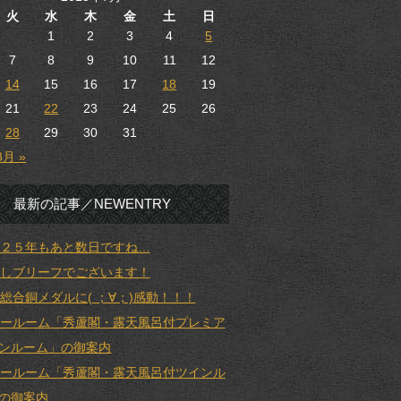
火
水
木
金
土
日
1
2
3
4
5
7
8
9
10
11
12
14
15
16
17
18
19
21
22
23
24
25
26
28
29
30
31
8月 »
最新の記事／NEWENTRY
２５年もあと数日ですね…
しブリーフでございます！
総合銅メダルに( ；∀；)感動！！！
ールーム「秀蘆閣・露天風呂付プレミア
ンルーム」の御案内
ールーム「秀蘆閣・露天風呂付ツインル
の御案内