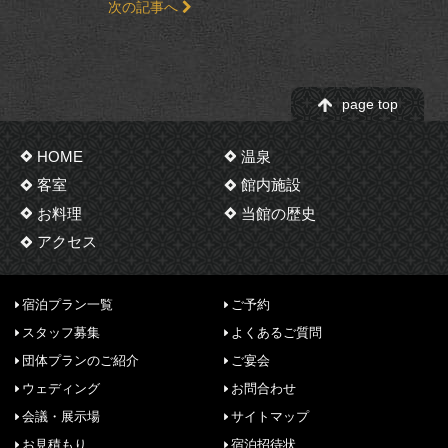
次の記事へ
page top
HOME
温泉
客室
館内施設
お料理
当館の歴史
アクセス
宿泊プラン一覧
ご予約
スタッフ募集
よくあるご質問
団体プランのご紹介
ご宴会
ウェディング
お問合わせ
会議・展示場
サイトマップ
お見積もり
宿泊招待状