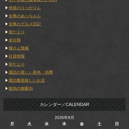
仲居のりっかりん
女将のあっちゃん
女将のグルメ日記
宿だより
未分類
猫さん情報
社員情報
街だより
諏訪の美しい景色・四季
諏訪圏美味しいお店
館内の御案内
カレンダー／CALENDAR
2026年8月
月
火
水
木
金
土
日