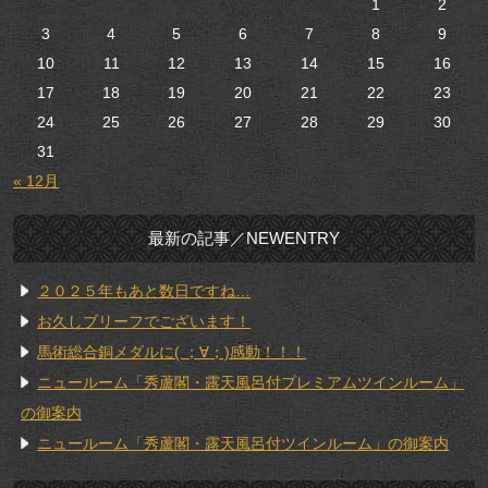
1
2
3
4
5
6
7
8
9
10
11
12
13
14
15
16
17
18
19
20
21
22
23
24
25
26
27
28
29
30
31
« 12月
最新の記事／NEWENTRY
２０２５年もあと数日ですね…
お久しブリーフでございます！
馬術総合銅メダルに( ；∀；)感動！！！
ニュールーム「秀蘆閣・露天風呂付プレミアムツインルーム」
の御案内
ニュールーム「秀蘆閣・露天風呂付ツインルーム」の御案内