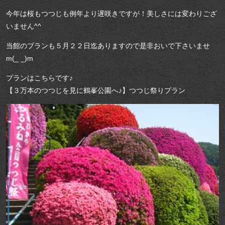
今年は桜もつつじも例年より遅咲きですが！美しさには変わりござ
いません^^
当館のプランも５月２２日迄ありますので是非おいで下さいませ
m(_ _)m
プランはこちらです♪
【３万本のつつじを見に鶴峯公園へ♪】つつじ祭りプラン