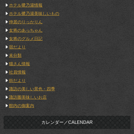
ホテル鷺乃湯情報
ホテル鷺乃湯美味しいもの
仲居のりっかりん
女将のあっちゃん
女将のグルメ日記
宿だより
未分類
猫さん情報
社員情報
街だより
諏訪の美しい景色・四季
諏訪圏美味しいお店
館内の御案内
カレンダー／CALENDAR