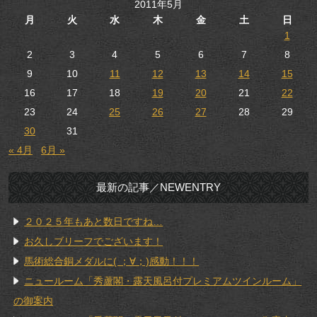
2011年5月
月
火
水
木
金
土
日
1
2
3
4
5
6
7
8
9
10
11
12
13
14
15
16
17
18
19
20
21
22
23
24
25
26
27
28
29
30
31
« 4月
6月 »
最新の記事／NEWENTRY
２０２５年もあと数日ですね…
お久しブリーフでございます！
馬術総合銅メダルに( ；∀；)感動！！！
ニュールーム「秀蘆閣・露天風呂付プレミアムツインルーム」
の御案内