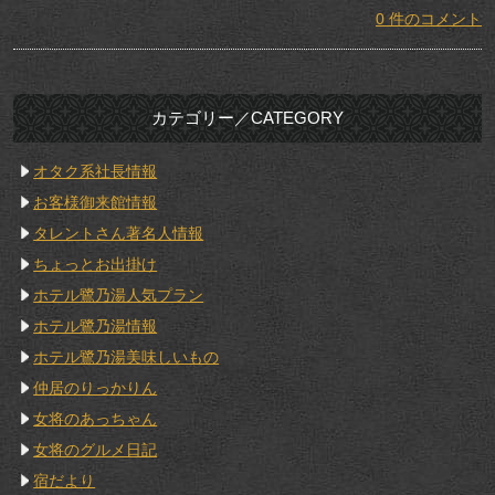
0 件のコメント
カテゴリー／CATEGORY
オタク系社長情報
お客様御来館情報
タレントさん著名人情報
ちょっとお出掛け
ホテル鷺乃湯人気プラン
ホテル鷺乃湯情報
ホテル鷺乃湯美味しいもの
仲居のりっかりん
女将のあっちゃん
女将のグルメ日記
宿だより