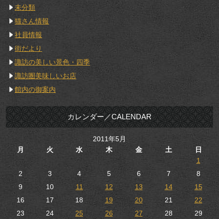
未分類
猫さん情報
社員情報
街だより
諏訪の美しい景色・四季
諏訪圏美味しいお店
館内の御案内
カレンダー／CALENDAR
2011年5月
月
火
水
木
金
土
日
1
2
3
4
5
6
7
8
9
10
11
12
13
14
15
16
17
18
19
20
21
22
23
24
25
26
27
28
29