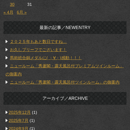
30
31
« 4月
6月 »
最新の記事／NEWENTRY
２０２５年もあと数日ですね…
お久しブリーフでございます！
馬術総合銅メダルに( ；∀；)感動！！！
ニュールーム「秀蘆閣・露天風呂付プレミアムツインルーム」
の御案内
ニュールーム「秀蘆閣・露天風呂付ツインルーム」の御案内
アーカイブ／ARCHIVE
2025年12月
(1)
2025年7月
(1)
2024年9月
(1)