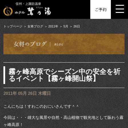
MENU
ご予約
トップページ
女将ブログ
2011年
5月
26日
霧ヶ峰高原でシーズン中の安全を祈
るイベント【霧ヶ峰開山祭】
2011年 05月 26日 木曜日
こんにちは！すわこのおにいさんです＾＾
今回は・・・雄大な風景や自然・高山植物で観光地として賑わう霧
ヶ峰高原！