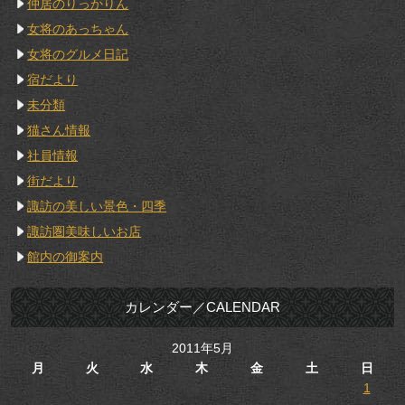
仲居のりっかりん
女将のあっちゃん
女将のグルメ日記
宿だより
未分類
猫さん情報
社員情報
街だより
諏訪の美しい景色・四季
諏訪圏美味しいお店
館内の御案内
カレンダー／CALENDAR
2011年5月
月
火
水
木
金
土
日
1