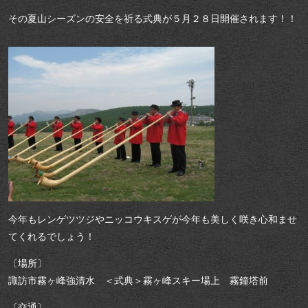
その夏山シーズンの安全を祈る式典が５月２８日開催されます！！
今年もレンゲツツジやニッコウキスゲが今年も美しく咲き心和ませ
てくれるでしょう！
〔場所〕
諏訪市霧ヶ峰強清水 ＜式典＞霧ヶ峰スキー場上 霧鐘塔前
〔交通〕