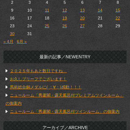
2
3
4
5
6
7
8
9
10
11
12
13
14
15
16
17
18
19
20
21
22
23
24
25
26
27
28
29
30
31
« 4月
6月 »
最新の記事／NEWENTRY
２０２５年もあと数日ですね…
お久しブリーフでございます！
馬術総合銅メダルに( ；∀；)感動！！！
ニュールーム「秀蘆閣・露天風呂付プレミアムツインルーム」
の御案内
ニュールーム「秀蘆閣・露天風呂付ツインルーム」の御案内
アーカイブ／ARCHIVE