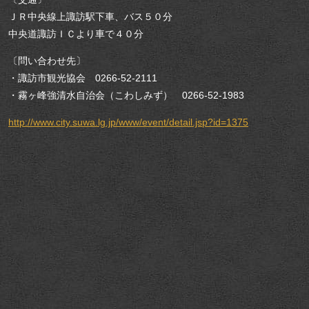
ＪＲ中央線上諏訪駅下車、バス５０分
中央道諏訪ＩＣより車で４０分
〔問い合わせ先〕
・諏訪市観光協会 0266-52-2111
・霧ヶ峰強清水自治会（こわしみず） 0266-52-1983
http://www.city.suwa.lg.jp/www/event/detail.jsp?id=1375