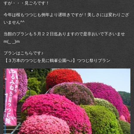
すが・・・見ごろです！
今年は桜もつつじも例年より遅咲きですが！美しさには変わりござ
いません^^
当館のプランも５月２２日迄ありますので是非おいで下さいませ
m(_ _)m
プランはこちらです♪
【３万本のつつじを見に鶴峯公園へ♪】つつじ祭りプラン