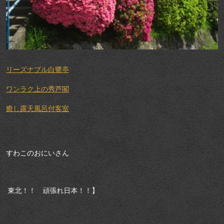
リーズナブル白鷺亭
ワンラク上の秀芦閣
癒し露天風呂付客室
すわこのおにいさん
れ日本！！】