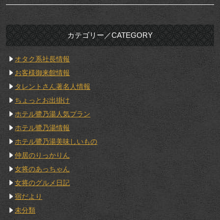
カテゴリー／CATEGORY
オタク系社長情報
お客様御来館情報
タレントさん著名人情報
ちょっとお出掛け
ホテル鷺乃湯人気プラン
ホテル鷺乃湯情報
ホテル鷺乃湯美味しいもの
仲居のりっかりん
女将のあっちゃん
女将のグルメ日記
宿だより
未分類