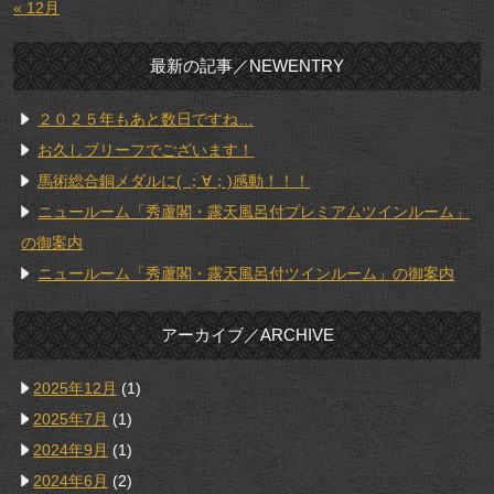
« 12月
最新の記事／NEWENTRY
２０２５年もあと数日ですね…
お久しブリーフでございます！
馬術総合銅メダルに( ；∀；)感動！！！
ニュールーム「秀蘆閣・露天風呂付プレミアムツインルーム」
の御案内
ニュールーム「秀蘆閣・露天風呂付ツインルーム」の御案内
アーカイブ／ARCHIVE
2025年12月
(1)
2025年7月
(1)
2024年9月
(1)
2024年6月
(2)