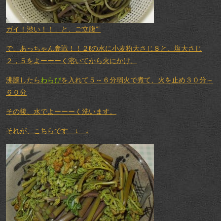
ガイ！渋い！！」と、ご立腹””
で、あっちゃん参戦！！２ℓの水に小麦粉大さじ８と、塩大さじ
２，５をよーーーく溶いてから火にかけ、
沸騰したら
わらび
を入れて５～６分弱火で煮て、火を止め３０分～
６０分
その後、水でよーーーく洗います。
それが、こちらです ↓ ↓