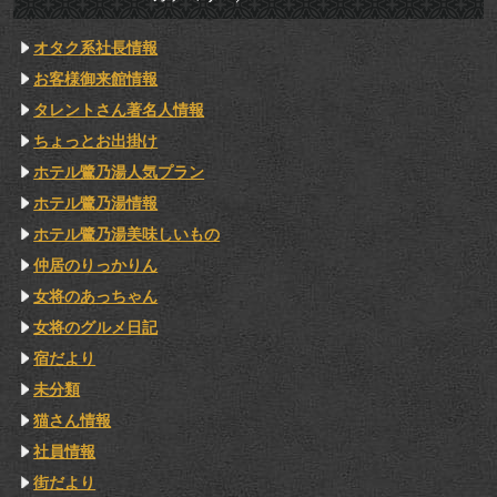
オタク系社長情報
お客様御来館情報
タレントさん著名人情報
ちょっとお出掛け
ホテル鷺乃湯人気プラン
ホテル鷺乃湯情報
ホテル鷺乃湯美味しいもの
仲居のりっかりん
女将のあっちゃん
女将のグルメ日記
宿だより
未分類
猫さん情報
社員情報
街だより