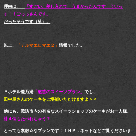
理由は、
「すごい、差し入れで うまかったんです ういっ
す！！ごっっさんです」
だったそうです（笑）。
以上、
「テルマエロマエ２」
情報でした。
＊ホテル鷺乃湯
「魅惑のスイーツプラン」
でも、
田中屋さんのケーキをご堪能いただけますよ＾＾
他にも、諏訪市内の有名なスイーツショップのケーキがお一人様、
計４個もたべれちゃう？
とっても素敵☆なプランです！！ＨＰ，ネットなどご覧くださいま