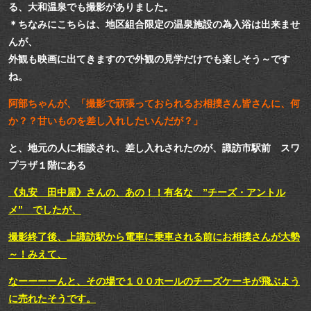
る、大和温泉でも撮影がありました。
＊ちなみにこちらは、地区組合限定の温泉施設の為入浴は出来ませ
んが、
外観も映画に出てきますので外観の見学だけでも楽しそう～です
ね。
阿部ちゃんが、「撮影で頑張っておられるお相撲さん皆さんに、何
か？？甘いものを差し入れしたいんだが？」
と、地元の人に相談され、差し入れされたのが、諏訪市駅前 スワ
プラザ１階にある
《丸安 田中屋》
さんの、あの！！有名な
”チーズ・アントル
メ”
でしたが、
撮影終了後、上諏訪駅から電車に乗車される前にお相撲さんが大勢
～！みえて、
なーーーーんと、その場で
１００ホールのチーズケーキ
が飛ぶよう
に売れたそうです。