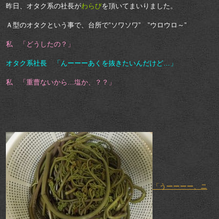
昨日、オタク系の社長が
わらび
を頂いてまいりました。
Ａ型のオタクという事で、台所で”ソワソワ” ”ウロウロ～”
私 「どうしたの？」
オタク系社長 「んーーーあくを抜きたいんだけど…」
私 「重曹ないから…塩か、？？」
「うーーーー、ニ