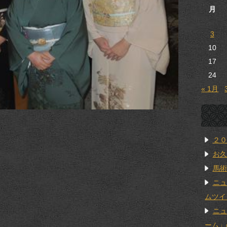
月
3
10
17
24
« 1月
２０
お久
馬術
ニュ
ムツイ
ニュ
ーム」