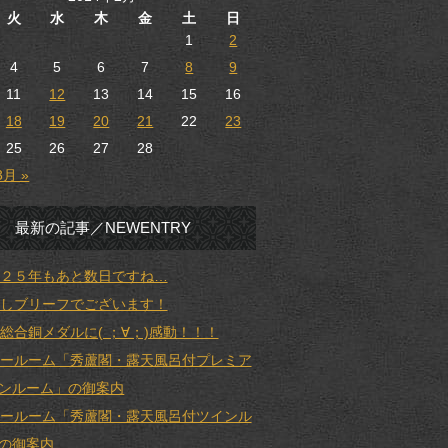
火
水
木
金
土
日
1
2
4
5
6
7
8
9
11
12
13
14
15
16
18
19
20
21
22
23
25
26
27
28
3月 »
最新の記事／NEWENTRY
２５年もあと数日ですね…
しブリーフでございます！
総合銅メダルに( ；∀；)感動！！！
ールーム「秀蘆閣・露天風呂付プレミア
ンルーム」の御案内
ールーム「秀蘆閣・露天風呂付ツインル
の御案内