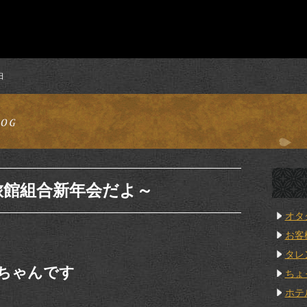
日
旅館組合新年会だよ～
オタ
お客
タレ
ちゃんです
ちょ
ホテ