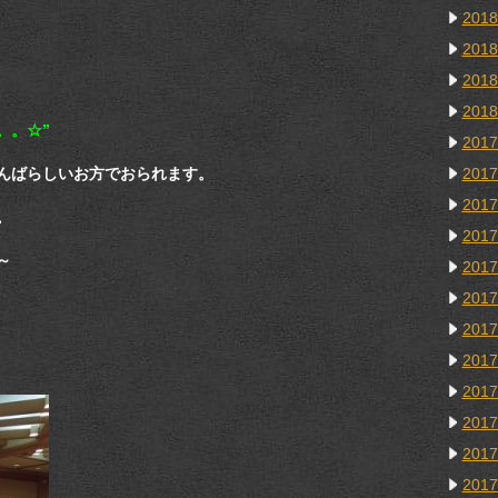
201
201
201
201
。。☆”
201
んばらしいお方でおられます。
201
201
。
201
～
201
201
201
201
201
201
201
201