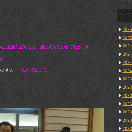
202
202
202
大手見番などからも、姐さん方もおもてなしに♥
202
☆”
202
いますよ～
「おいでなして」
202
202
202
202
202
202
202
202