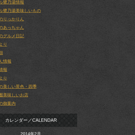
ル鷺乃湯情報
ル鷺乃湯美味しいもの
のりっかりん
のあっちゃん
のグルメ日記
より
類
ん情報
情報
より
の美しい景色・四季
圏美味しいお店
の御案内
カレンダー／CALENDAR
2014年2月