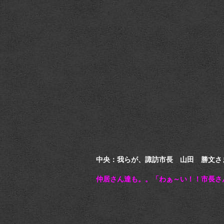
中央：我らが、諏訪市長 山田 勝文さ
仲居さん達も。。「わぁ～い！！市長さ