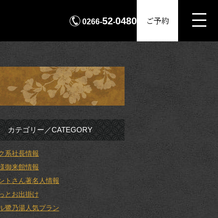
MENU
ご予約
52
0480
0266-
-
カテゴリー／CATEGORY
ク系社長情報
様御来館情報
ントさん著名人情報
っとお出掛け
ル鷺乃湯人気プラン