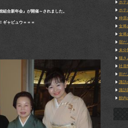
ホテ
ホテ
館組合新年会』が開催～されました。
仲居
！ギャビュウ＝＝＝
女将
女将
宿だ
未分
猫さ
社員
街だ
諏訪
諏訪
館内