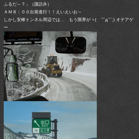
ふるだ～？」（諏訪弁）
ＡＭ８：００出発進行！！えいえいお～
しかし安棒トンネル周辺では… もう限界がヽ( ￣д￣;) オテアゲ
ー