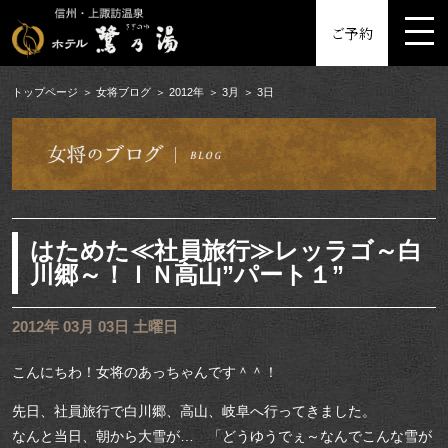
MENU
ご予約
トップページ
女将ブログ
2012年
3月
3日
はためた≪社員旅行≫レッラゴ～白
川郷～！ＩＮ高山”パート１”
2012年 03月 03日 土曜日
こんにちわ！女将のあっちゃんです＾＾！
先日、社員旅行で白川郷、高山、岐阜へ行ってきました。
なんと当日、朝から大雪が… 「どうゆうでぇ～なんでこんな雪が