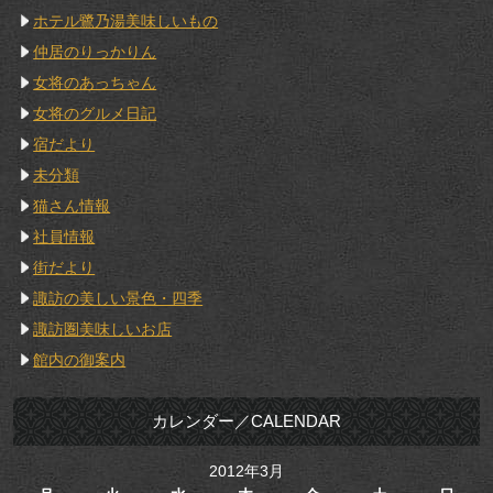
ホテル鷺乃湯美味しいもの
仲居のりっかりん
女将のあっちゃん
女将のグルメ日記
宿だより
未分類
猫さん情報
社員情報
街だより
諏訪の美しい景色・四季
諏訪圏美味しいお店
館内の御案内
カレンダー／CALENDAR
2012年3月