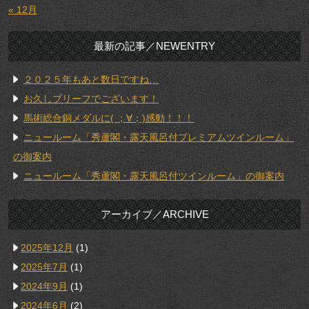
« 12月
最新の記事／NEWENTRY
２０２５年もあと数日ですね…
お久しブリーフでございます！
馬術総合銅メダルに( ；∀；)感動！！！
ニュールーム「秀蘆閣・露天風呂付プレミアムツインルーム」
の御案内
ニュールーム「秀蘆閣・露天風呂付ツインルーム」の御案内
アーカイブ／ARCHIVE
2025年12月
(1)
2025年7月
(1)
2024年9月
(1)
2024年6月
(2)