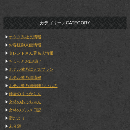
カテゴリー／CATEGORY
オタク系社長情報
お客様御来館情報
タレントさん著名人情報
ちょっとお出掛け
ホテル鷺乃湯人気プラン
ホテル鷺乃湯情報
ホテル鷺乃湯美味しいもの
仲居のりっかりん
女将のあっちゃん
女将のグルメ日記
宿だより
未分類