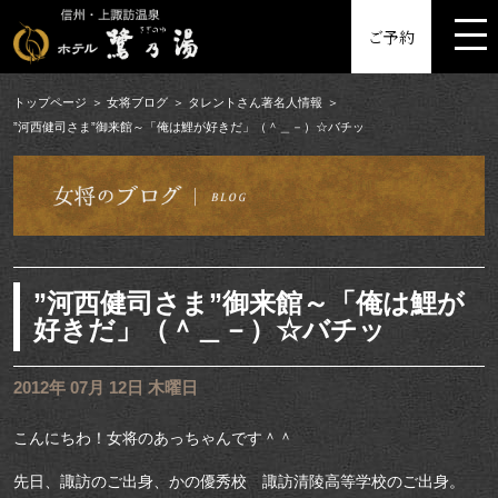
MENU
ご予約
トップページ
女将ブログ
タレントさん著名人情報
”河西健司さま”御来館～「俺は鯉が好きだ」（＾＿－）☆バチッ
”河西健司さま”御来館～「俺は鯉が
好きだ」（＾＿－）☆バチッ
2012年 07月 12日 木曜日
こんにちわ！女将のあっちゃんです＾＾
先日、諏訪のご出身、かの優秀校 諏訪清陵高等学校のご出身。