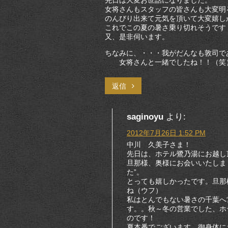
女将さんもスタッフの皆さんも大変明
のんびり出来て元気を頂いて大変嬉し
これでこの夏の暑さ乗り切れそうです
又、是非伺います。
ちなみに、・・・我がだんなも敦司で
女将さんと一緒でしたね！！（笑
返信
saginoyu
より:
2012年7月26日 1:52 PM
中川 久美子さま！
先日は、ホテル鷺乃湯にお越し
旦那様、奥様にお会いいたしま
た”。
とっても嬉しかったです。旦那
ね（ウフ）
私はとんでもない暑さの千葉へ
す。。秋～冬の営業でした、ホ
のです！
夏本番でございます…御身体に