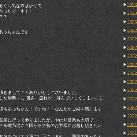
202
るく元気な方ばかりで
かったでーす！！
202
？？
202
202
あっちゃんです
）
202
202
202
202
202
202
202
頂きまして＾＾ありがとうございました。
した瞬間～に”暑さ！疲れが、飛んでいってしまいまし
202
202
様もあっちゃん！ですね＾＾なんだかご縁を感じます
202
営業に行って参りましたが、やはり営業も大切で
202
テル鷺乃湯に全国から大勢のお客様にお越し頂きたい
202
お気をつけてお過ごし下さいませ。 諏訪のあっちゃ