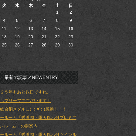
火
水
木
金
土
日
1
2
4
5
6
7
8
9
11
12
13
14
15
16
18
19
20
21
22
23
25
26
27
28
29
30
最新の記事／NEWENTRY
２５年もあと数日ですね…
しブリーフでございます！
総合銅メダルに( ；∀；)感動！！！
ールーム「秀蘆閣・露天風呂付プレミア
ンルーム」の御案内
ールーム「秀蘆閣・露天風呂付ツインル