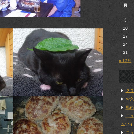
月
3
10
17
24
31
« 12月
２０
お久
馬術
ニュ
ムツイ
ニュ