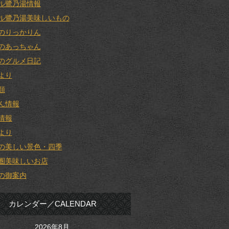
ル鷺乃湯情報
ル鷺乃湯美味しいもの
のりっかりん
のあっちゃん
のグルメ日記
より
類
ん情報
情報
より
の美しい景色・四季
圏美味しいお店
の御案内
カレンダー／CALENDAR
2026年8月