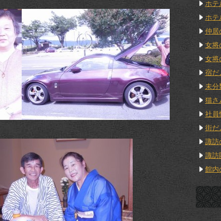
ホテ
ホテ
仲居
女将
女将
宿だ
未分
猫さ
社員
街だ
諏訪
諏訪
館内