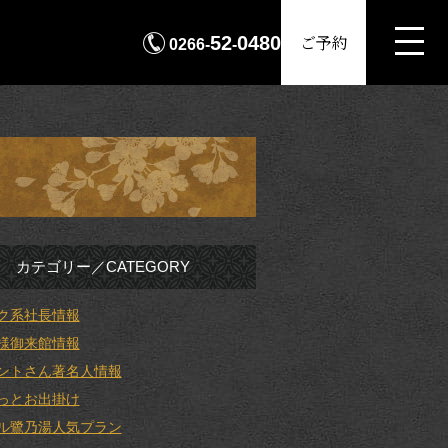
MENU
ご予約
52
0480
0266-
-
カテゴリー／CATEGORY
ク系社長情報
様御来館情報
ントさん著名人情報
っとお出掛け
ル鷺乃湯人気プラン