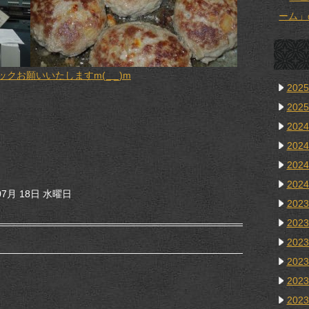
ーム」
お願いいたしますm(_ _)m
202
202
202
202
202
202
7月 18日 水曜日
202
202
202
202
202
202