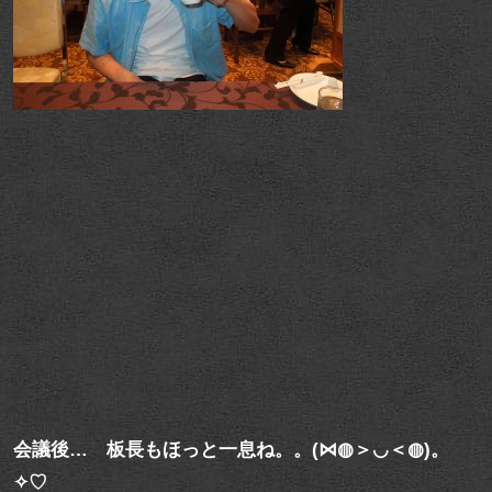
会議後… 板長もほっと一息ね。。(⋈◍＞◡＜◍)。
✧♡