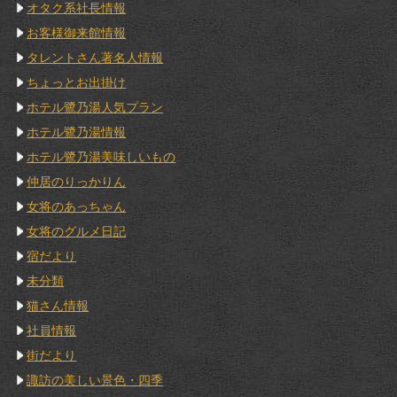
オタク系社長情報
お客様御来館情報
タレントさん著名人情報
ちょっとお出掛け
ホテル鷺乃湯人気プラン
ホテル鷺乃湯情報
ホテル鷺乃湯美味しいもの
仲居のりっかりん
女将のあっちゃん
女将のグルメ日記
宿だより
未分類
猫さん情報
社員情報
街だより
諏訪の美しい景色・四季