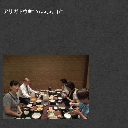
アリガトウ✾“ヽ(｡◕‿◕。)ﾉ”