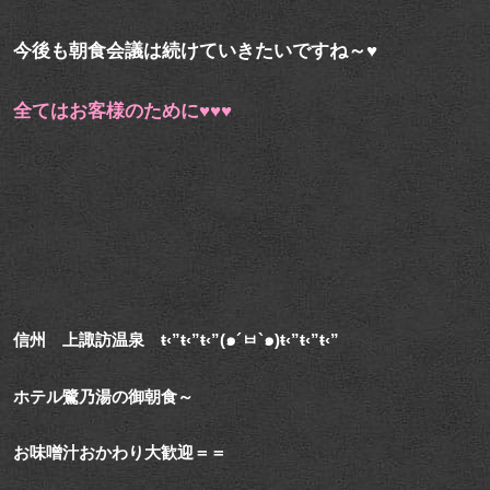
今後も朝食会議は続けていきたいですね～♥
全てはお客様のために♥♥♥
信州 上諏訪温泉 ŧ‹”ŧ‹”ŧ‹”(๑´ㅂ`๑)ŧ‹”ŧ‹”ŧ‹”
ホテル鷺乃湯の御朝食～
お味噌汁おかわり大歓迎＝＝