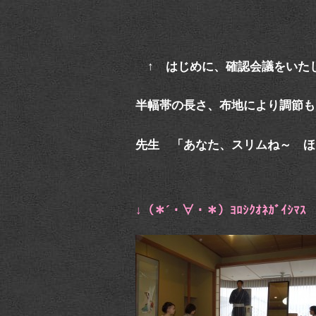
↑ はじめに、確認会議をいた
半幅帯の長さ、布地により調節も
先生 「あなた、スリムね～ ほ
↓（＊´・∀・＊）ﾖﾛｼｸｵﾈｶﾞｲｼ