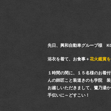
先日、興和自動車グループ様 K
浴衣を着て、お食事＋
花火鑑賞を
１時間の間に、１５名様のお着付
んの師匠こと装道きのも学院 装
お越しいただきまして、鷺乃湯か
手伝いに～どすこい！