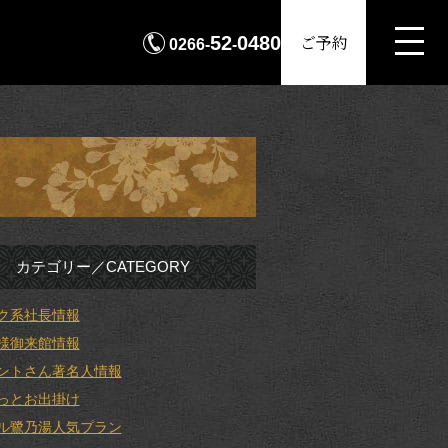
MENU
ご予約
52
0480
0266-
-
カテゴリー／CATEGORY
ク系社長情報
様御来館情報
ントさん著名人情報
っとお出掛け
ル鷺乃湯人気プラン