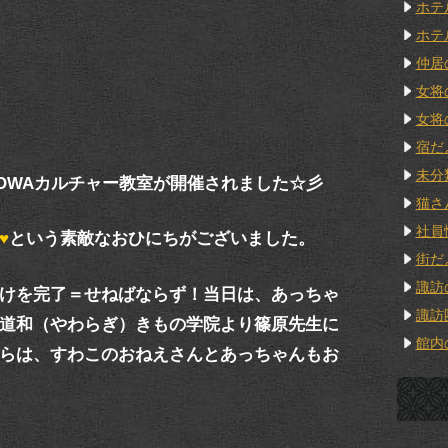
ホテ
ホテ
仲居
女将
女将
宿だ
未分
OWAカルチャー教室が開催されました☆彡
猫さ
社員
♥
という素敵なおひにちがございました。
街だ
諏訪
けを完了＝せねばならず！当日は、あっちゃ
諏訪
道和（やわらぎ）きもの学院より篠原先生に
館内
らは、すわこのおねえさんとあっちゃんもお