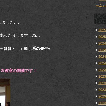
ーム」
しました。。
202
あったりしますしね…
202
202
っほほ～ 」癒し系の先生♥
202
202
202
202
ﾏｽ お教室の開催です！
202
202
202
202
202