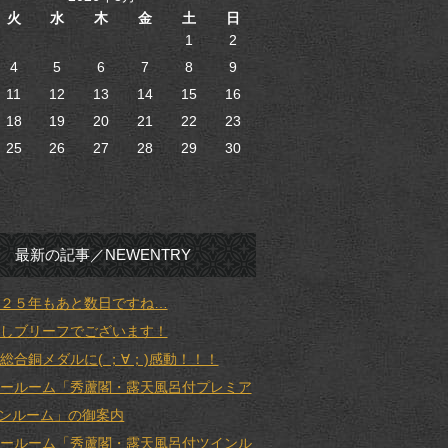
火
水
木
金
土
日
1
2
4
5
6
7
8
9
11
12
13
14
15
16
18
19
20
21
22
23
25
26
27
28
29
30
最新の記事／NEWENTRY
２５年もあと数日ですね…
しブリーフでございます！
総合銅メダルに( ；∀；)感動！！！
ールーム「秀蘆閣・露天風呂付プレミア
ンルーム」の御案内
ールーム「秀蘆閣・露天風呂付ツインル