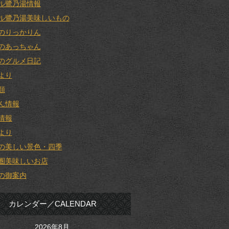
ル鷺乃湯情報
ル鷺乃湯美味しいもの
のりっかりん
のあっちゃん
のグルメ日記
より
類
ん情報
情報
より
の美しい景色・四季
圏美味しいお店
の御案内
カレンダー／CALENDAR
2026年8月