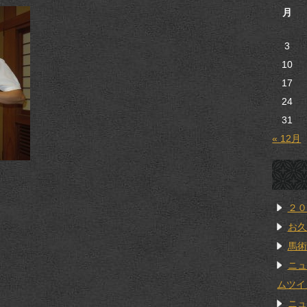
月
3
10
17
24
31
« 12月
２０
お久
馬術
ニュ
ムツイ
ニュ