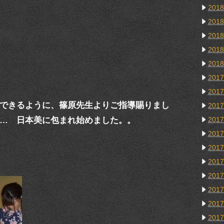
201
201
201
201
201
201
201
できるように、篠原先生よりご指導賜りまし
201
… 日本美に包まれ始めました。。
201
201
201
201
201
201
201
201