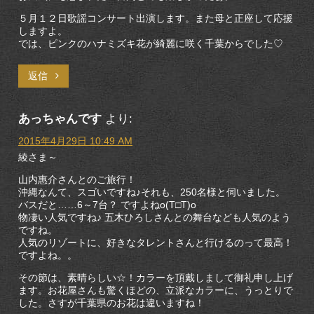
５月１２日歌謡コンサート出演します。また母と正座して応援
しますよ。
では、ピンクのハナミズキ花が綺麗に咲く千葉からでした♡
返信
あっちゃんです
より:
2015年4月29日 10:49 AM
綾さま～
山内惠介さんとのご旅行！
沖縄なんて、スゴいですね♪それも、250名様と伺いました。
バスだと……6～7台？ ですよねo(T□T)o
物凄い人気ですね♪ 五木ひろしさんとの舞台なども人気のよう
ですね。
人気のリゾートに、好きなタレントさんと行けるのって最高！
ですよね。。
その節は、素晴らしい☆！カラーを頂戴しまして御礼申し上げ
ます。お花屋さんも驚くほどの、立派なカラーに、うっとりで
した。さすが千葉県のお花は違いますね！