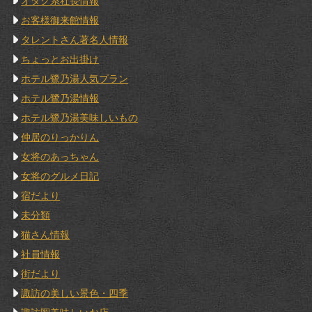
オタク系社長情報
お客様御来館情報
タレントさん著名人情報
ちょっとお出掛け
ホテル鷺乃湯人気プラン
ホテル鷺乃湯情報
ホテル鷺乃湯美味しいもの
仲居のりっかりん
女将のあっちゃん
女将のグルメ日記
宿だより
未分類
猫さん情報
社員情報
街だより
諏訪の美しい景色・四季