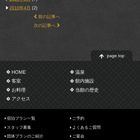
2010年4月
(2)
前の記事へ
次の記事へ
page top
HOME
温泉
客室
館内施設
お料理
当館の歴史
アクセス
宿泊プラン一覧
ご予約
スタッフ募集
よくあるご質問
団体プランのご紹介
ご宴会