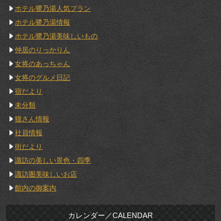
ホテル鷺乃湯人気プラン
ホテル鷺乃湯情報
ホテル鷺乃湯美味しいもの
仲居のりっかりん
女将のあっちゃん
女将のグルメ日記
宿だより
未分類
猫さん情報
社員情報
街だより
諏訪の美しい景色・四季
諏訪圏美味しいお店
館内の御案内
カレンダー／CALENDAR