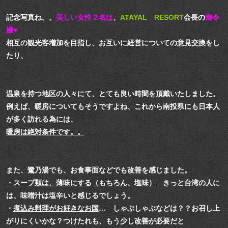
記念写真ね。。
美しい女性２名は
、
ATAYAL RESORT
会長の
御令
嬢♥
相互の観光客増加を目指し、お互いに経営についての意見交換をし
たり、
温泉を持つ地区の人々にて、とても良い時間を頂戴いたしました。
例えば、暖房についてもそうですよね、これから南投県にも日本人
が多く訪れる為には、
暖房は絶対条件です。。
また、鷺乃湯でも、お食事面などでも改善を感じました。
・スープ類は、薄味にする（もちろん、塩味）
きっと台湾の人に
は、味噌汁は塩辛いと感じるでしょう。
・
煮込み料理がお好きなお国
… しゃぶしゃぶなどは？？お召し上
がりにくいかな？つけたれも、もう少し改善が必要だと