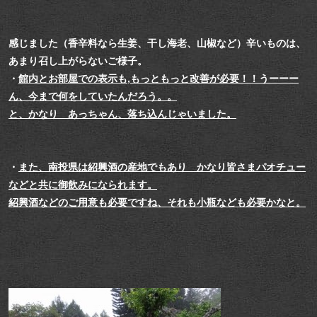
感じました（香辛料なら生姜、干し海老、山椒など）辛いものは、
あまり召し上がらないご様子。
・
館内とお部屋での表示も,
もっともっと改善が必要！！うーーー
ん、今まで何をしていたんだろう。。
と、かなり あっちゃん、落ち込んじゃいました。
・
また、南投県は紹興酒の産地でもあり かなり皆さまパオチュー
などと共に御飲みになられます。
紹興酒などのご用意も必要ですね、それも小瓶なども必要かなと。