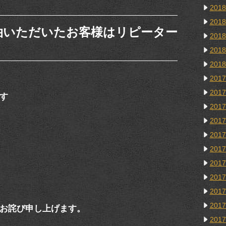
201
201
泊いただいたお客様はリピーター
201
201
201
201
201
す
201
201
201
201
201
201
201
201
お詫び申し上げます。
201