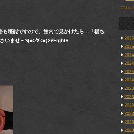
ーム」
語も堪能ですので、館内で見かけたら…「楊ち
202
ゃんかい？」なんてお声掛けくださいませ～٩(๑>∀<๑)۶♥Fight♥
202
202
202
202
202
202
202
202
202
202
202