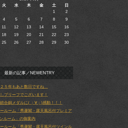
火
水
木
金
土
日
1
2
4
5
6
7
8
9
11
12
13
14
15
16
18
19
20
21
22
23
25
26
27
28
29
30
最新の記事／NEWENTRY
２５年もあと数日ですね…
しブリーフでございます！
総合銅メダルに( ；∀；)感動！！！
ールーム「秀蘆閣・露天風呂付プレミア
ンルーム」の御案内
ールーム「秀蘆閣・露天風呂付ツインル