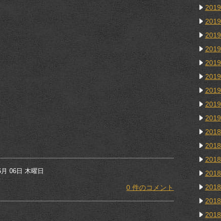
201
201
201
201
201
201
201
201
201
201
201
201
6月 06日 木曜日
201
201
0 件のコメント
201
201