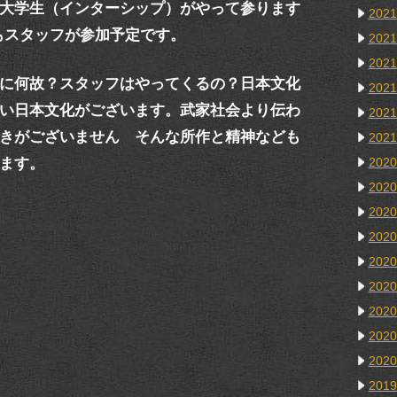
大学生（インターシップ）がやって参ります
202
スタッフが参加予定です。
202
202
に何故？スタッフはやってくるの？日本文化
202
い日本文化がございます。武家社会より伝わ
202
きがございません そんな所作と精神なども
202
ます。
202
202
202
202
202
202
202
202
202
201