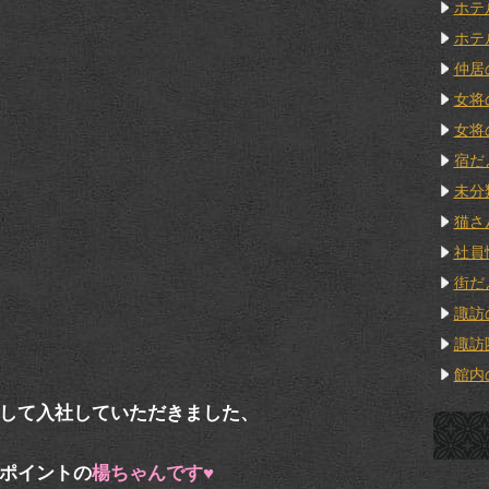
ホテ
ホテ
仲居
女将
女将
宿だ
未分
猫さ
社員
街だ
諏訪
諏訪
館内
して入社していただきました、
ポイントの
楊ちゃんです♥