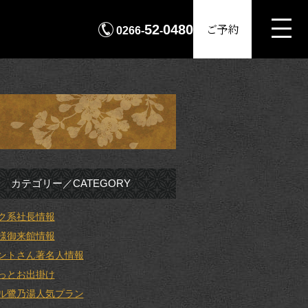
MENU
ご予約
52
0480
0266-
-
カテゴリー／CATEGORY
ク系社長情報
様御来館情報
ントさん著名人情報
っとお出掛け
ル鷺乃湯人気プラン