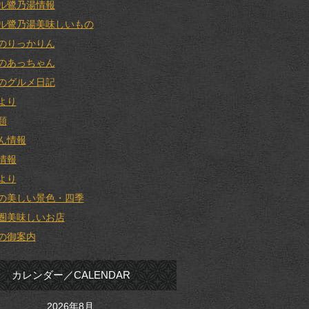
ル鷺乃湯情報
ル鷺乃湯美味しいもの
のりっかりん
のあっちゃん
のグルメ日記
より
類
ん情報
情報
より
の美しい景色・四季
圏美味しいお店
の御案内
カレンダー／CALENDAR
2026年8月