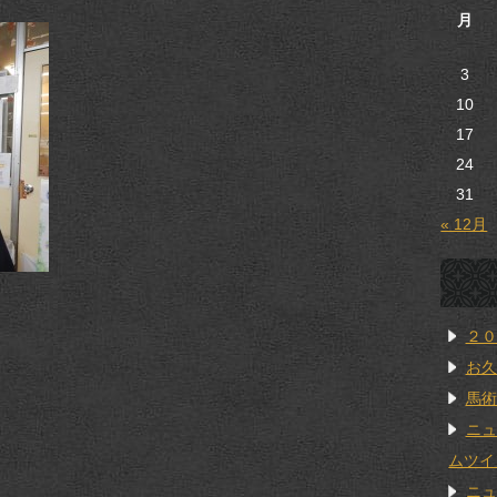
月
3
10
17
24
31
« 12月
２０
お久
馬術
ニュ
ムツイ
ニュ