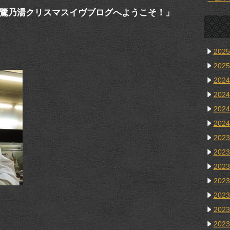
鷺乃湯クリスマスイヴブログへようこそ！」
202
202
202
202
202
202
202
202
202
202
202
202
202