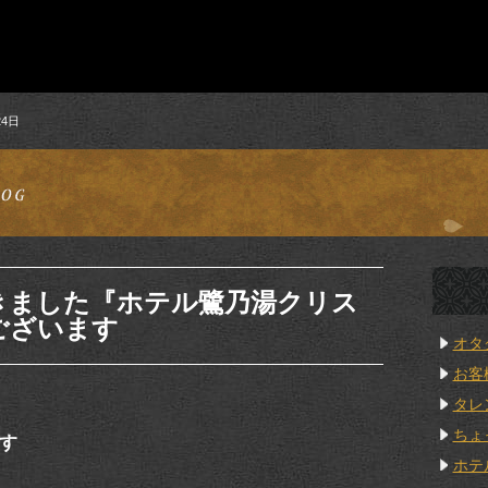
24日
きました『ホテル鷺乃湯クリス
ございます
オタ
お客
タレ
ちょ
す
ホテ