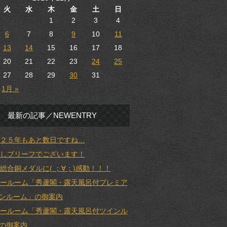
火
水
木
金
土
日
1
2
3
4
6
7
8
9
10
11
13
14
15
16
17
18
20
21
22
23
24
25
27
28
29
30
31
1月 »
最新の記事／NEWENTRY
２５年もあと数日ですね…
しブリーフでございます！
総合銅メダルに( ；∀；)感動！！！
ールーム「秀蘆閣・露天風呂付プレミア
ンルーム」の御案内
ールーム「秀蘆閣・露天風呂付ツインル
の御案内