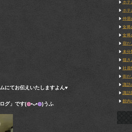
ホテ
ホテ
仲居
女将
女将
宿だ
未分
猫さ
社員
街だ
諏訪
ムにてお伝えいたしますよん♥
諏訪
館内
ログ」です(
◍
•ᴗ•
◍
)うふ