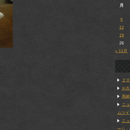
月
5
12
19
26
« 11月
２０
お久
馬術
ニュ
ムツイ
ニュ
ーム」