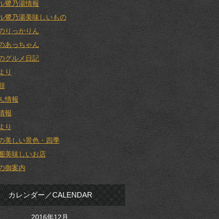
ル鷺乃湯情報
ル鷺乃湯美味しいもの
のりっかりん
のあっちゃん
のグルメ日記
より
類
ん情報
情報
より
の美しい景色・四季
圏美味しいお店
の御案内
カレンダー／CALENDAR
2016年12月