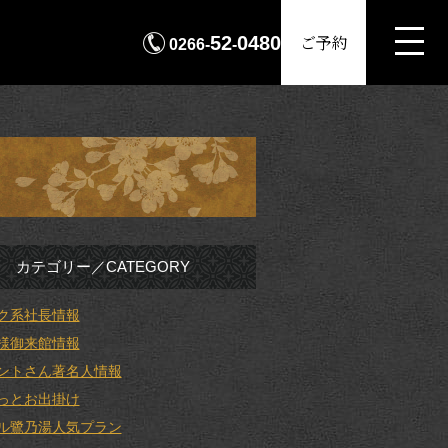
MENU
ご予約
52
0480
0266-
-
カテゴリー／CATEGORY
ク系社長情報
様御来館情報
ントさん著名人情報
っとお出掛け
ル鷺乃湯人気プラン