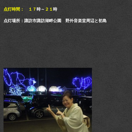
点灯時間：
１７
時～
２１
時
点灯場所：諏訪市諏訪湖畔公園 野外音楽堂周辺と初島