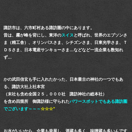
諏訪市は、六市町村ある諏訪圏の中にあります。
昔は、霧が峰を背にし、東洋の
スイス
と呼ばれ、世界のエプソンさ
ま（精工舎）、オリンパスさま、シチズンさま、
日東光学さま、Ｔ
ＤＳさま、日本電産サンキョーさま…などなど一流企業も数知れ
ず…
かの武田信玄も手に入れたかった、日本最古の神社の一つでもあ
る、諏訪大社上社本宮
（末社も含め全国２５，０００社 諏訪神社の総本社）
を含め四箇所 御諏訪様に守られた
パワースポットでもある諏訪圏
でございます～～～
☆☆☆”
お水がいいから、企業も発展し 酒蔵も多く、味噌蔵も多いんです