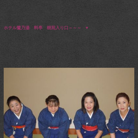
ホテル鷺乃湯 料亭 樹苑入り口～～～ ♥