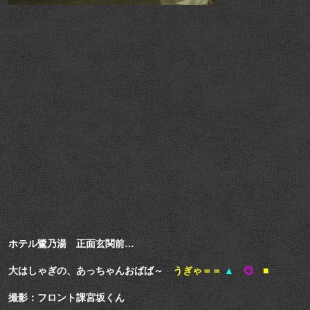
ホテル鷺乃湯 正面玄関前…
大はしゃぎの、あっちゃんおばば～
うぎゃ＝＝
▲
◎
■
撮影：フロント課宮坂くん