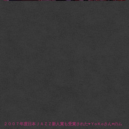
２００７年度日本ＪＡＺＺ新人賞も受賞された♥ＹoＫoさん♥のム