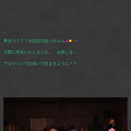
巻きつく？？おばばのあっちゃん
▲
■
×
～
大変に失礼いたしました… お許しを。。
アルウィンでお会いできますように＾＾