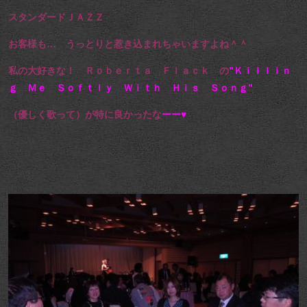
スタンダードＪＡＺＺ
お客様も… うっとりと惹き込まれちゃいますよね＾＾
私の大好きな！ Ｒｏｂｅｒｔａ Ｆｌａｃｋ の
”Ｋｉｌｌｉｎ
ｇ Ｍｅ Ｓｏｆｔｌｙ Ｗｉｔｈ Ｈｉｓ Ｓｏｎｇ”
（優しく歌って）が特に良かったな
ーー♥