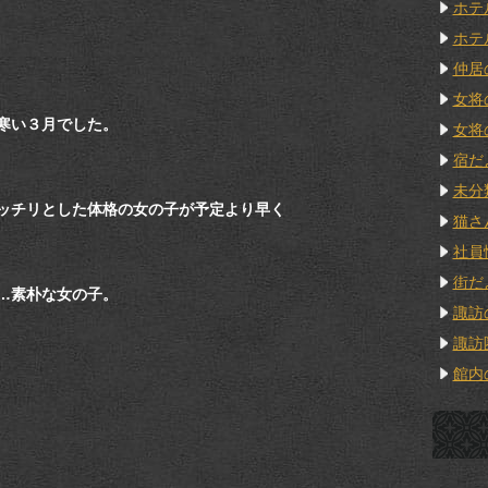
ホテ
ホテ
仲居
女将
寒い３月でした。
女将
宿だ
未分
ッチリとした体格の女の子が予定より早く
猫さ
社員
街だ
…素朴な女の子。
諏訪
諏訪
館内