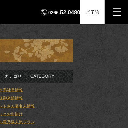
MENU
ご予約
52
0480
0266-
-
カテゴリー／CATEGORY
ク系社長情報
様御来館情報
ントさん著名人情報
っとお出掛け
ル鷺乃湯人気プラン