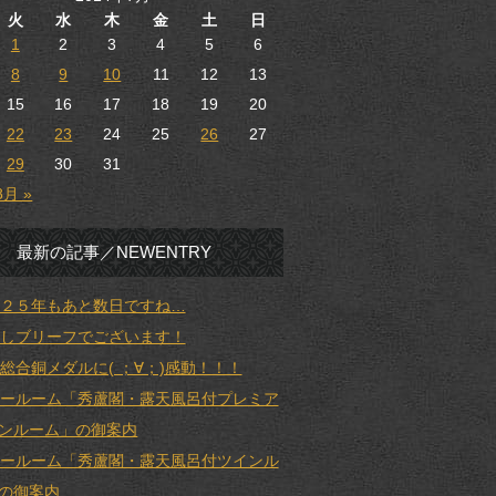
火
水
木
金
土
日
1
2
3
4
5
6
8
9
10
11
12
13
15
16
17
18
19
20
22
23
24
25
26
27
29
30
31
8月 »
最新の記事／NEWENTRY
２５年もあと数日ですね…
しブリーフでございます！
総合銅メダルに( ；∀；)感動！！！
ールーム「秀蘆閣・露天風呂付プレミア
ンルーム」の御案内
ールーム「秀蘆閣・露天風呂付ツインル
の御案内