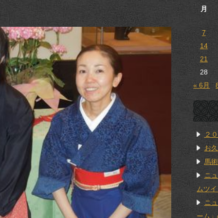
月
7
14
21
28
« 6月
２０
お久
馬術
ニュ
ムツイ
ニュ
ーム」