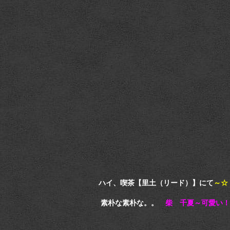
ハイ、喫茶【里土（リード）】にて
～☆
素朴な素朴な。。
柴 千夏～可愛い！