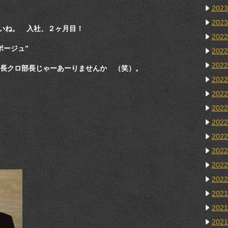
202
202
いね。 入社、２ヶ月目！
202
ポージュ”
202
202
長クロ部長じゃーあーりませんか （笑）。
202
202
202
202
202
202
202
202
202
202
202