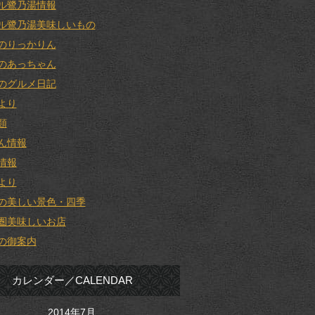
ル鷺乃湯情報
ル鷺乃湯美味しいもの
のりっかりん
のあっちゃん
のグルメ日記
より
類
ん情報
情報
より
の美しい景色・四季
圏美味しいお店
の御案内
カレンダー／CALENDAR
2014年7月