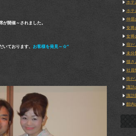
ホテ
ホテ
仲居
席が開催～されました。
女将
女将
宿だ
だいております、
お客様を発見～☆”
未分
猫さ
社員
街だ
諏訪
諏訪
館内