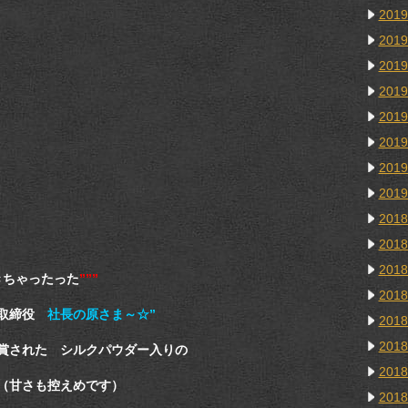
201
201
201
201
201
201
201
201
201
201
201
きちゃったった
”””
201
表取締役
社長の原さま～☆”
201
201
賞された シルクパウダー入りの
201
！（甘さも控えめです）
201