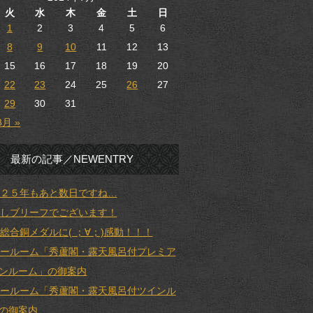
火
水
木
金
土
日
1
2
3
4
5
6
8
9
10
11
12
13
15
16
17
18
19
20
22
23
24
25
26
27
29
30
31
8月 »
最新の記事／NEWENTRY
２５年もあと数日ですね…
しブリーフでございます！
総合銅メダルに( ；∀；)感動！！！
ールーム「秀蘆閣・露天風呂付プレミア
ンルーム」の御案内
ールーム「秀蘆閣・露天風呂付ツインル
の御案内