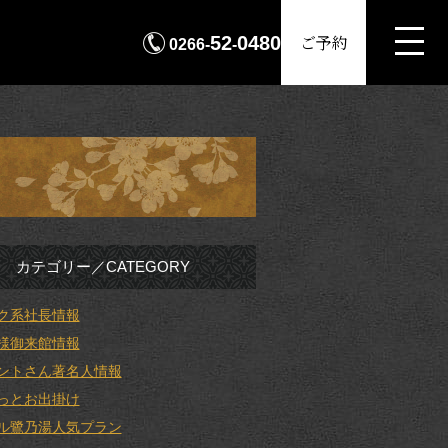
MENU
ご予約
52
0480
0266-
-
カテゴリー／CATEGORY
ク系社長情報
様御来館情報
ントさん著名人情報
っとお出掛け
ル鷺乃湯人気プラン