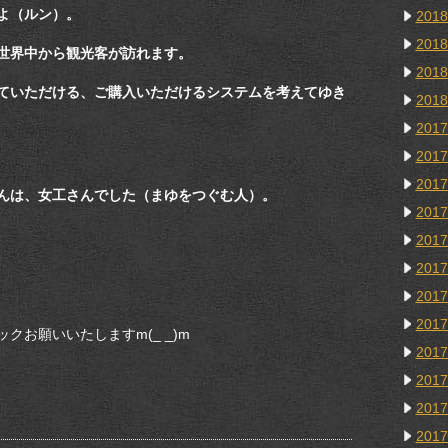
よ（ルン）。
201
201
世界中から観光客が訪れます。
201
ていただける、ご購入いただけるシステムを考えてゆき
201
201
201
201
んは、女工さんでした（まゆをつぐむ人）。
201
201
201
201
201
お願いいたしますm(_ _)m
201
201
201
201