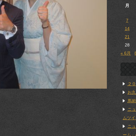
月
7
14
21
28
« 6月
２０
お久
馬術
ニュ
ムツイ
ニュ
ーム」