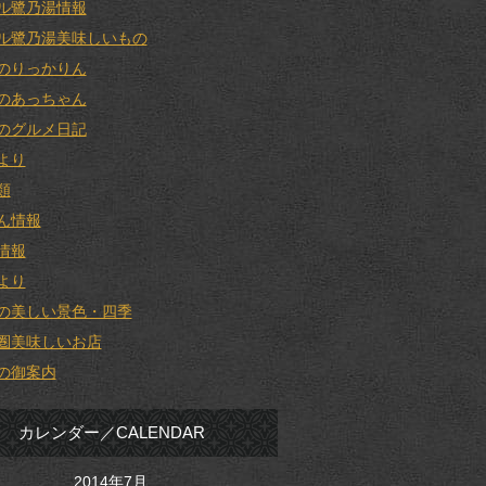
ル鷺乃湯情報
ル鷺乃湯美味しいもの
のりっかりん
のあっちゃん
のグルメ日記
より
類
ん情報
情報
より
の美しい景色・四季
圏美味しいお店
の御案内
カレンダー／CALENDAR
2014年7月