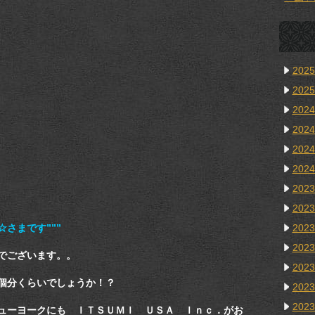
202
202
202
202
202
202
202
202
202
☆さまです”””
202
でございます。。
202
個分くらいでしょうか！？
202
202
ューヨークにも ＩＴＳＵＭＩ ＵＳＡ Ｉｎｃ．がお