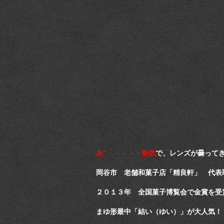
あ”－－－－－熱気
で、レンズが曇って
岡谷市 老舗和菓子店「精良軒」 代
２０１３年 全国菓子博覧会で金賞を受
まゆ形最中「結い（ゆい）」が大人気