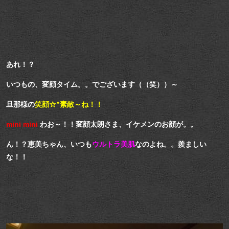
あれ！？
いつもの、変顔タイム。。でございます（（笑））～
旦那様の
笑顔☆”素敵～ね！！
mini mini
わお～！！変顔太朗さま、イケメンのお顔が。。
ん！？恵美ちゃん、いつも
ウルトラ美肌
なのよね。。羨ましい
な！！