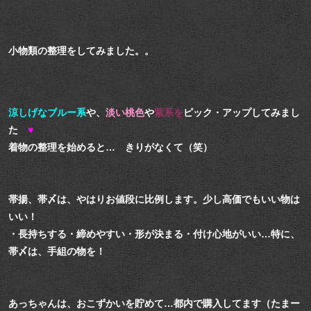
小物類の整理をしてみました。。
涼しげなブルー系
や、
淡い桃色
や
紫系を
ピック・アップしてみまし
た
♥
着物の整理を始めると… きりがなくて（笑）
帯揚、帯〆は、やはりお値段に比例します。少し高価でもいい物は
いい！
・長持ちする・締めやすい・形が決まる・付け心地がいい…特に、
帯〆は、手組の物を！
あっちゃんは、おこずかいを貯めて…都内で購入してます（たまー