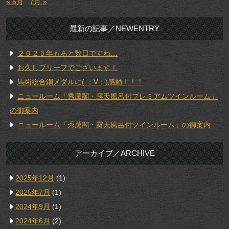
« 5月
7月 »
最新の記事／NEWENTRY
２０２５年もあと数日ですね…
お久しブリーフでございます！
馬術総合銅メダルに( ；∀；)感動！！！
ニュールーム「秀蘆閣・露天風呂付プレミアムツインルーム」
の御案内
ニュールーム「秀蘆閣・露天風呂付ツインルーム」の御案内
アーカイブ／ARCHIVE
2025年12月
(1)
2025年7月
(1)
2024年9月
(1)
2024年6月
(2)