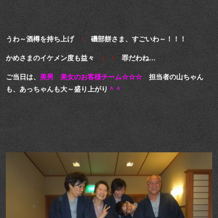
うわ～酒樽を持ち上げ
↑
磯部餅さま、すごいわ～！！！
かめさまのイケメン度も益々
↑ ↑
罪だわね…
ご当日は、
美男 美女のお客様チーム☆☆☆
担当者の山ちゃん
も、あっちゃんも大～盛り上がり
＾＾