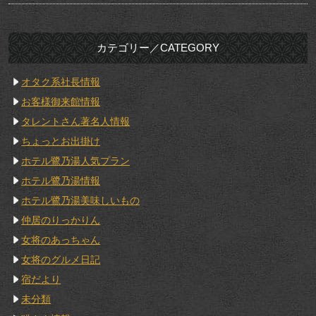
カテゴリー／CATEGORY
オタク系社長情報
お客様御来館情報
タレントさん著名人情報
ちょっとお出掛け
ホテル鷺乃湯人気プラン
ホテル鷺乃湯情報
ホテル鷺乃湯美味しいもの
仲居のりっかりん
女将のあっちゃん
女将のグルメ日記
宿だより
未分類