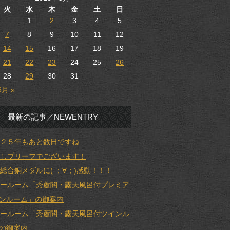
火
水
木
金
土
日
1
2
3
4
5
7
8
9
10
11
12
14
15
16
17
18
19
21
22
23
24
25
26
28
29
30
31
6月 »
最新の記事／NEWENTRY
２５年もあと数日ですね…
しブリーフでございます！
総合銅メダルに( ；∀；)感動！！！
ールーム「秀蘆閣・露天風呂付プレミア
ンルーム」の御案内
ールーム「秀蘆閣・露天風呂付ツインル
の御案内