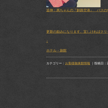
追伸：惠ちゃんの『釧路空港』 バスの
更新の励みになります。宜しければクリック
↓
ホテル・旅館
カテゴリー：
お客様御来館情報
｜投稿日：20