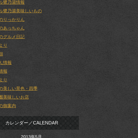
ル鷺乃湯情報
ル鷺乃湯美味しいもの
のりっかりん
のあっちゃん
のグルメ日記
より
類
ん情報
情報
より
の美しい景色・四季
圏美味しいお店
の御案内
カレンダー／CALENDAR
2013年5月