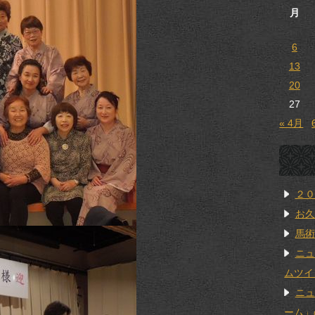
月
6
13
20
27
« 4月
２０
お久
馬術
ニュ
ムツイ
ニュ
ーム」