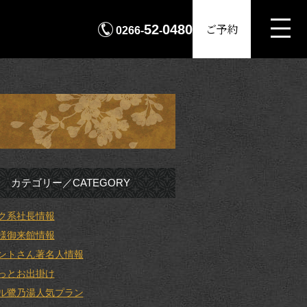
MENU
ご予約
52
0480
0266-
-
カテゴリー／CATEGORY
ク系社長情報
様御来館情報
ントさん著名人情報
っとお出掛け
ル鷺乃湯人気プラン