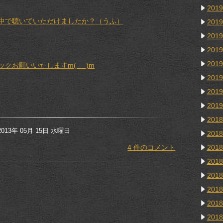
201
中で聴いていただけましたか？（うふ）
201
201
201
201
お願いいたしますm(_ _)m
201
201
201
201
13年 05月 15日 水曜日
201
201
4 件のコメント
201
201
201
201
201