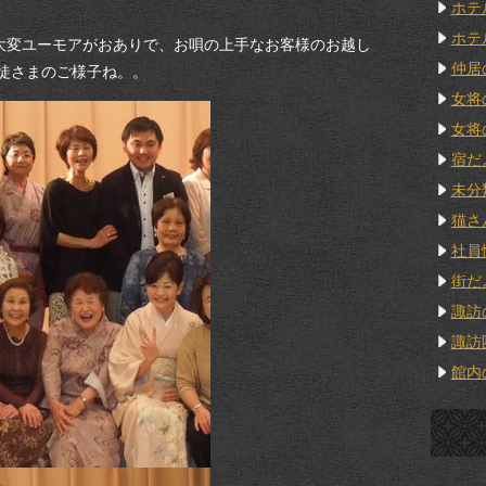
ホテ
ホテ
り大変ユーモアがおありで、お唄の上手なお客様のお越し
仲居
徒さまのご様子ね。。
女将
女将
宿だ
未分
猫さ
社員
街だ
諏訪
諏訪
館内