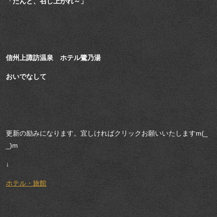
「たんと、召し上がれ～」
信州上諏訪温泉 ホテル鷺乃湯
おいでなして
更新の励みになります。宜しければクリックお願いいたしますm(_
_)m
↓
ホテル・旅館