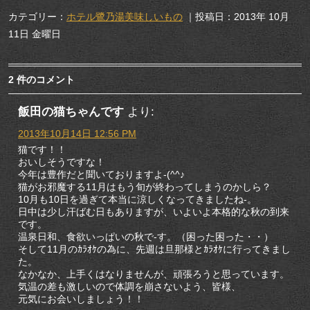
カテゴリー：
ホテル鷺乃湯美味しいもの
｜投稿日：2013年 10月
11日 金曜日
2 件のコメント
飯田の猫ちゃんです
より:
2013年10月14日 12:56 PM
猫です！！
おいしそうですな！
今年は豊作だと聞いておりますよ-(^^♪
猫がお邪魔する11月はもう旬が終わってしまうのかしら？
10月も10日を過ぎて本当に涼しくなってきましたね-。
日中は少し汗ばむ日もありますが、いよいよ本格的な秋の到来
です。
温泉日和、食欲いっぱいの秋で-す。（困った困った・・）
そして11月のｶﾗｵｹの為に、先週は旦那様とｶﾗｵｹに行ってきまし
た。
なかなか、上手くはなりませんが、頑張ろうと思っています。
気温の差も激しいので体調を崩さないよう、皆様、
元気にお会いしましょう！！