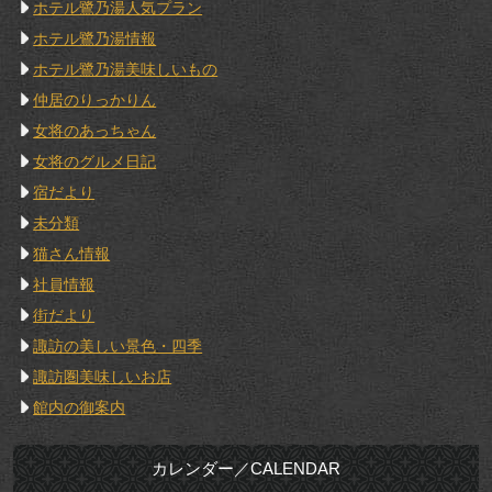
ホテル鷺乃湯人気プラン
ホテル鷺乃湯情報
ホテル鷺乃湯美味しいもの
仲居のりっかりん
女将のあっちゃん
女将のグルメ日記
宿だより
未分類
猫さん情報
社員情報
街だより
諏訪の美しい景色・四季
諏訪圏美味しいお店
館内の御案内
カレンダー／CALENDAR