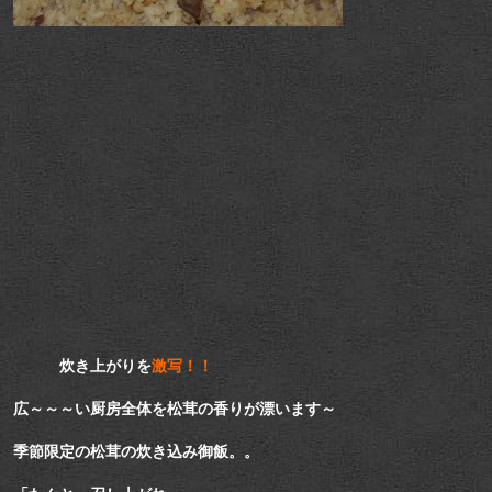
炊き上がりを
激写！！
広～～～い厨房全体を松茸の香りが漂います～
季節限定の松茸の炊き込み御飯。。