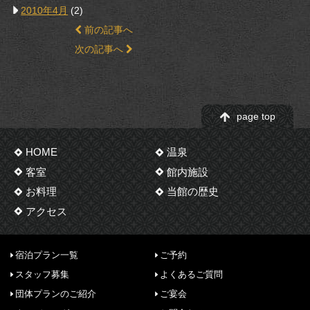
2010年4月
(2)
前の記事へ
次の記事へ
page top
HOME
温泉
客室
館内施設
お料理
当館の歴史
アクセス
宿泊プラン一覧
ご予約
スタッフ募集
よくあるご質問
団体プランのご紹介
ご宴会