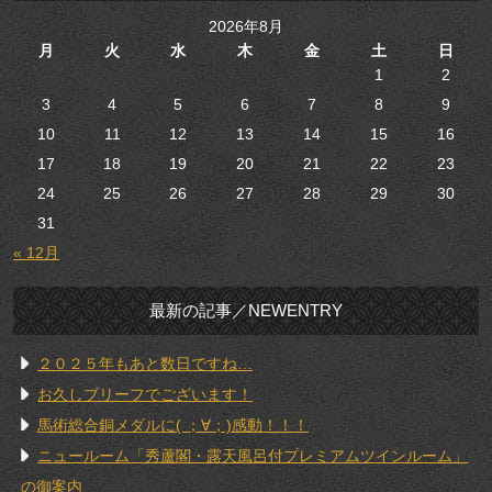
2026年8月
月
火
水
木
金
土
日
1
2
3
4
5
6
7
8
9
10
11
12
13
14
15
16
17
18
19
20
21
22
23
24
25
26
27
28
29
30
31
« 12月
最新の記事／NEWENTRY
２０２５年もあと数日ですね…
お久しブリーフでございます！
馬術総合銅メダルに( ；∀；)感動！！！
ニュールーム「秀蘆閣・露天風呂付プレミアムツインルーム」
の御案内