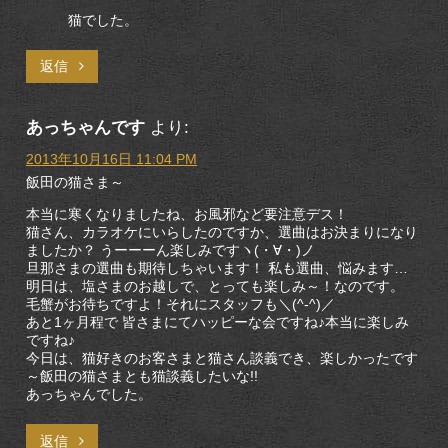
猫でした。
返信
あっちゃんです
より:
2013年10月16日 11:04 PM
飯田の猫さま～
本当に寒くなりましたね、お風邪など要注意デス！
猫さん、カラオケにいらしたのですか、選曲はお決まりになり
ましたか？ うーーーん楽しみですヽ(・∀・)ノ
旦那さまの選曲も期待しちゃいます！ 私も選曲、悩みます…
明日は、塩さまのお越しで、とっても楽しみ～！なのです。
毛蟹がお待ちですよ！それにスタッフも＼(^-^)／
あと1ヶ月程で 皆さまにてハッピーな会ですね♪本当に楽しみ
ですね♪
今日は、猫好きのお客さまと猫さん談義でき、楽しかったです
～飯田の猫さまとも猫談義したいな!!
あっちゃんでした。
返信