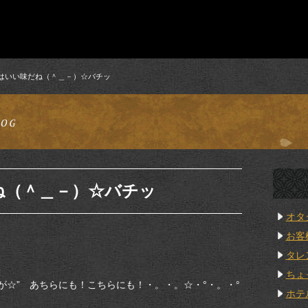
はいい味だね（＾＿－）☆バチッ
ね（＾＿－）☆バチッ
オタ
お客
タレ
ちょ
☆” あちらにも！こちらにも！・。・。☆・°・。・°
ホテ