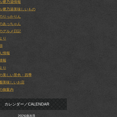
ル鷺乃湯情報
ル鷺乃湯美味しいもの
のりっかりん
のあっちゃん
のグルメ日記
より
類
ん情報
情報
より
の美しい景色・四季
圏美味しいお店
の御案内
カレンダー／CALENDAR
2026年8月