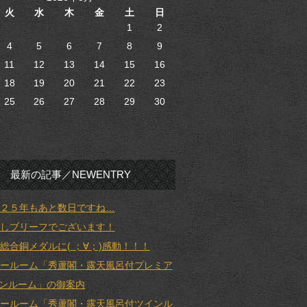
火
水
木
金
土
日
1
2
4
5
6
7
8
9
11
12
13
14
15
16
18
19
20
21
22
23
25
26
27
28
29
30
最新の記事／NEWENTRY
２５年もあと数日ですね…
しブリーフでございます！
総合銅メダルに( ；∀；)感動！！！
ールーム「秀蘆閣・露天風呂付プレミア
ンルーム」の御案内
ールーム「秀蘆閣・露天風呂付ツインル