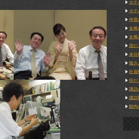
ホテ
ホテ
仲居
女将
女将
宿だ
未分
猫さ
社員
街だ
諏訪
諏訪
館内