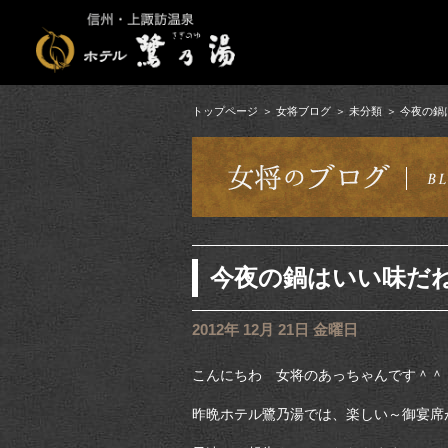
トップページ
女将ブログ
未分類
今夜の鍋
今夜の鍋はいい味だ
2012年 12月 21日 金曜日
こんにちわ 女将のあっちゃんです＾＾
昨晩ホテル鷺乃湯では、楽しい～御宴席が