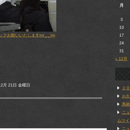
月
3
10
17
お願いいたしますm(_ _)m
24
31
« 12月
2月 21日 金曜日
２０
お久
馬術
ニュ
ムツイ
ニュ