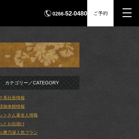
MENU
ご予約
52
0480
0266-
-
カテゴリー／CATEGORY
ク系社長情報
様御来館情報
ントさん著名人情報
っとお出掛け
ル鷺乃湯人気プラン