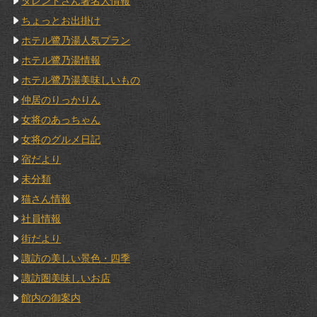
タレントさん著名人情報
ちょっとお出掛け
ホテル鷺乃湯人気プラン
ホテル鷺乃湯情報
ホテル鷺乃湯美味しいもの
仲居のりっかりん
女将のあっちゃん
女将のグルメ日記
宿だより
未分類
猫さん情報
社員情報
街だより
諏訪の美しい景色・四季
諏訪圏美味しいお店
館内の御案内