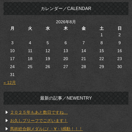
カレンダー／CALENDAR
2026年8月
月
火
水
木
金
土
日
1
2
3
4
5
6
7
8
9
10
11
12
13
14
15
16
17
18
19
20
21
22
23
24
25
26
27
28
29
30
31
« 12月
最新の記事／NEWENTRY
２０２５年もあと数日ですね…
お久しブリーフでございます！
馬術総合銅メダルに( ；∀；)感動！！！