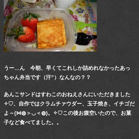
うー…ん 今朝、早くてこれしか詰めれなかったあっ
ちゃん弁当です（汗”）なんなの？？
あんこサンドはすわこのおねえさんにいただきました
✧♡、自作ではクラムチァウダー、玉子焼き、イチゴだ
よ～(⋈◍＞◡＜◍)。✧♡この後お腹空いたので、お菓
子など食べてました。。