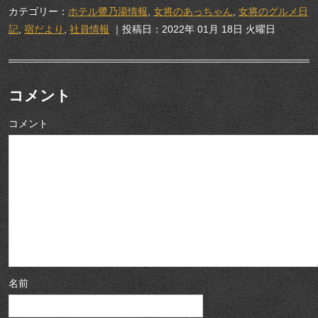
カテゴリー：
ホテル鷺乃湯情報
,
女将のあっちゃん
,
女将のグルメ日
記
,
宿だより
,
社員情報
｜投稿日：2022年 01月 18日 火曜日
コメント
コメント
名前