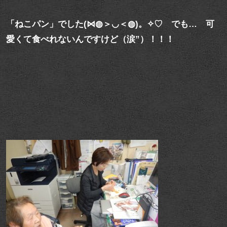
「ねこパン」でした(⋈◍＞◡＜◍)。✧♡ でも… 可
愛くて食べれないんですけど（涙”）！！！