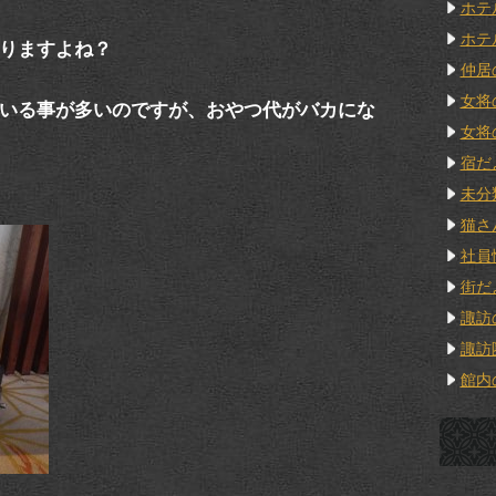
ホテ
ホテ
りますよね？
仲居
女将
いる事が多いのですが、おやつ代がバカにな
女将
宿だ
未分
猫さ
社員
街だ
諏訪
諏訪
館内