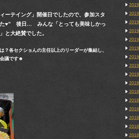
201
201
ィーテイング」開催日でしたので、参加スタ
201
た♥” 後日… みんな「とっても美味しかっ
201
」と大絶賛でした。
201
201
は？各セクショんの主任以上のリーダーが集結し、
201
会議です☻
201
201
201
201
201
201
201
201
201