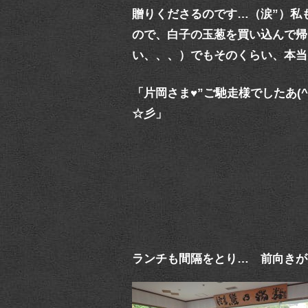
贈りくださるのです…（涙”）私
ので、白子の玉葱を買い込んで帰
い、、、）でもそのくらい、本当
「片岡さま♥”ご馳走様でしたあ(^о^*
☆彡」
ランチも間隔をとり… 前向きが