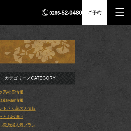
MENU
ご予約
52
0480
0266-
-
カテゴリー／CATEGORY
ク系社長情報
様御来館情報
ントさん著名人情報
っとお出掛け
ル鷺乃湯人気プラン