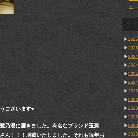
ーム」
202
202
202
202
202
202
202
202
202
うございます♥
202
鷺乃湯に届きました。有名なブランド玉葱
202
202
さん！！！頂戴いたしました。それも毎年お