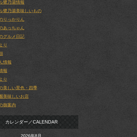
ル鷺乃湯情報
ル鷺乃湯美味しいもの
のりっかりん
のあっちゃん
のグルメ日記
より
類
ん情報
情報
より
の美しい景色・四季
圏美味しいお店
の御案内
カレンダー／CALENDAR
2026年8月