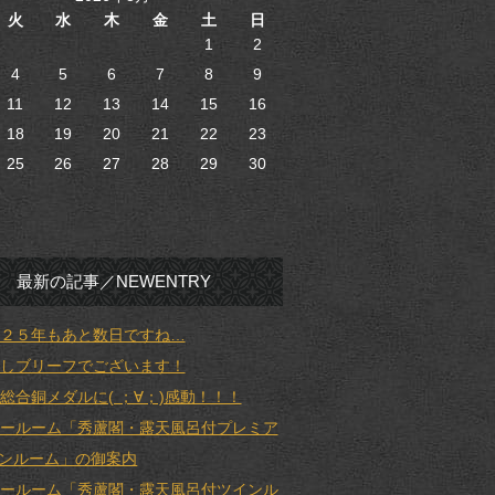
火
水
木
金
土
日
1
2
4
5
6
7
8
9
11
12
13
14
15
16
18
19
20
21
22
23
25
26
27
28
29
30
最新の記事／NEWENTRY
２５年もあと数日ですね…
しブリーフでございます！
総合銅メダルに( ；∀；)感動！！！
ールーム「秀蘆閣・露天風呂付プレミア
ンルーム」の御案内
ールーム「秀蘆閣・露天風呂付ツインル