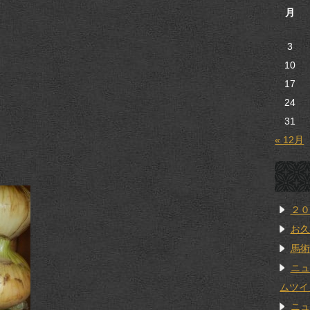
月
3
10
17
24
31
« 12月
２０
お久
馬術
ニュ
ムツイ
ニュ