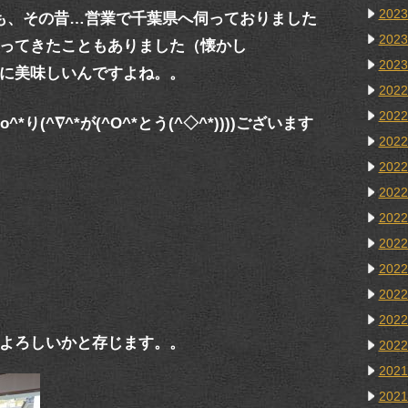
202
も、その昔…営業で千葉県へ伺っておりました
202
ってきたこともありました（懐かし
202
に美味しいんですよね。。
202
202
り(^∇^*が(^Ο^*とう(^◇^*))))ございます
202
202
202
202
202
202
202
202
よろしいかと存じます。。
202
202
202