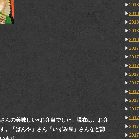
201
201
201
201
201
201
201
201
201
201
201
201
201
201
さんの美味しい♥お弁当でした。現在は、お弁
201
す。「ばんや」さん『いずみ屋」さんなど諏
201
います。