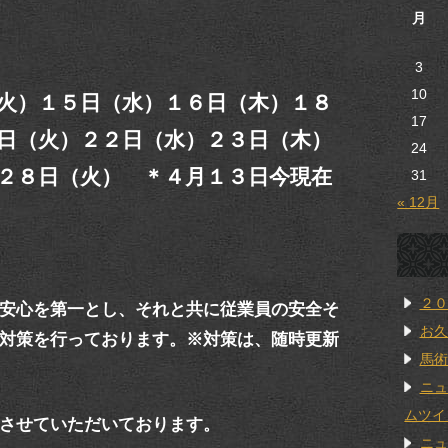
月
3
10
火）１５日（水）１６日（木）１８
17
日（火）２２日（水）２３日（木）
24
２８日（火） ＊４月１３日今現在
31
« 12月
２０
安心を第一とし、それと共に従業員の安全そ
お久
対策を行っております。※対策は、随時更新
馬術
ニュ
ムツイ
させていただいております。
ニュ