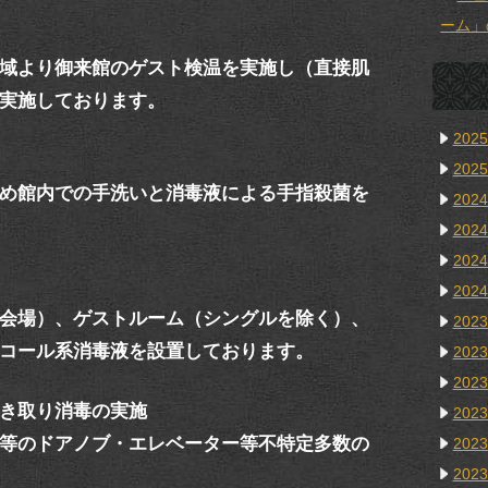
ーム」
域より御来館のゲスト検温を実施し（直接肌
実施しております。
202
202
め館内での手洗いと消毒液による手指殺菌を
202
202
202
202
会場）、ゲストルーム（シングルを除く）、
202
コール系消毒液を設置しております。
202
202
き取り消毒の実施
202
等のドアノブ・エレベーター等不特定多数の
202
202