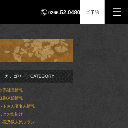
MENU
ご予約
52
0480
0266-
-
カテゴリー／CATEGORY
ク系社長情報
様御来館情報
ントさん著名人情報
っとお出掛け
ル鷺乃湯人気プラン