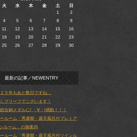
火
水
木
金
土
日
1
2
4
5
6
7
8
9
11
12
13
14
15
16
18
19
20
21
22
23
25
26
27
28
29
30
最新の記事／NEWENTRY
２５年もあと数日ですね…
しブリーフでございます！
総合銅メダルに( ；∀；)感動！！！
ールーム「秀蘆閣・露天風呂付プレミア
ンルーム」の御案内
ールーム「秀蘆閣・露天風呂付ツインル