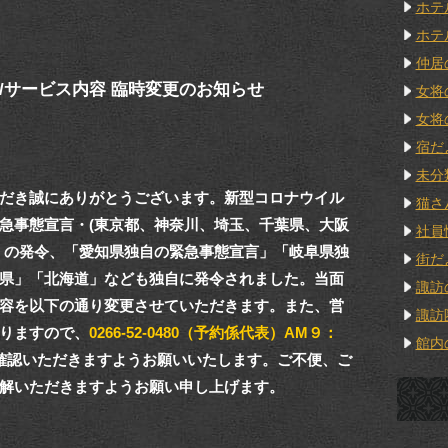
ホテ
ホテ
仲居
/サービス内容 臨時変更のお知らせ
女将
女将
宿だ
未分
だき誠にありがとうございます。新型コロナウイル
猫さ
急事態宣言・(東京都、神奈川、埼玉、千葉県、大阪
社員
」の発令、「愛知県独自の緊急事態宣言」「岐阜県独
街だ
県」「北海道」なども独自に発令されました。当面
諏訪
容を以下の通り変更させていただきます。また、営
諏訪
りますので、
0266-52-0480（予約係代表）AM９：
館内
確認いただきますようお願いいたします。ご不便、ご
解いただきますようお願い申し上げます。