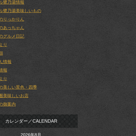
ル鷺乃湯情報
ル鷺乃湯美味しいもの
のりっかりん
のあっちゃん
のグルメ日記
より
類
ん情報
情報
より
の美しい景色・四季
圏美味しいお店
の御案内
カレンダー／CALENDAR
2026年8月