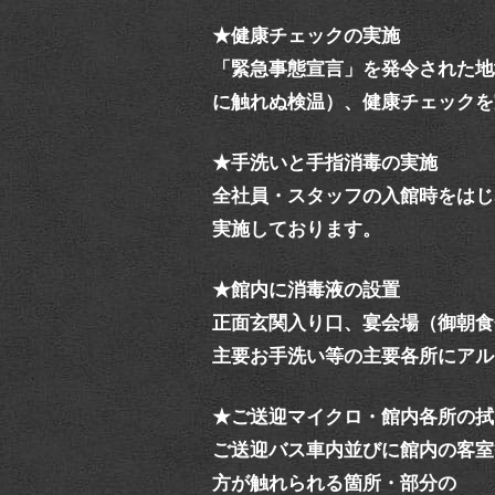
★健康チェックの実施
「緊急事態宣言」を発令された地
に触れぬ検温）、健康チェックを
★手洗いと手指消毒の実施
全社員・スタッフの入館時をはじ
実施しております。
★館内に消毒液の設置
正面玄関入り口、宴会場（御朝食
主要お手洗い等の主要各所にアル
★ご送迎マイクロ・館内各所の拭
ご送迎バス車内並びに館内の客室
方が触れられる箇所・部分の