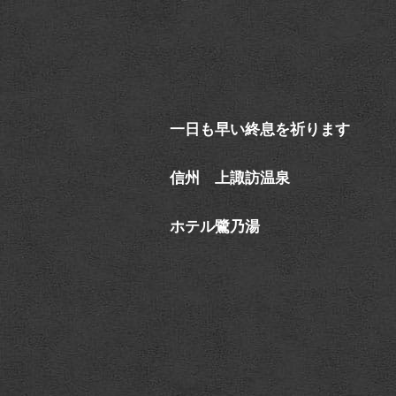
一日も早い終息を祈ります
信州 上諏訪温泉
ホテル鷺乃湯