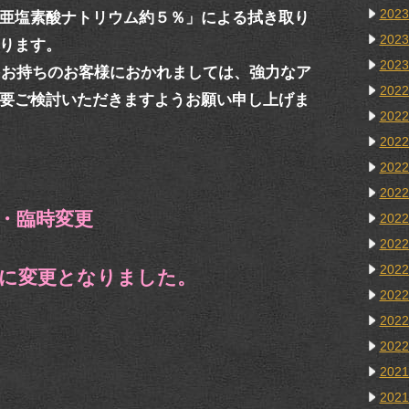
202
亜塩素酸ナトリウム約５％」による拭き取り
202
ります。
202
お持ちのお客様におかれましては、強力なア
202
要ご検討いただきますようお願い申し上げま
202
202
202
202
・臨時変更
202
202
202
０に変更となりました。
202
202
202
202
202