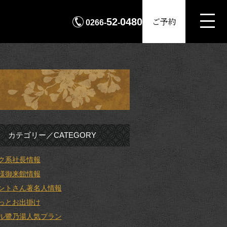
MENU
ご予約
52
0480
0266-
-
カテゴリー／CATEGORY
ク系社長情報
様御来館情報
ントさん著名人情報
っとお出掛け
ル鷺乃湯人気プラン