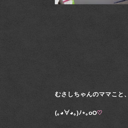
むさしちゃんのママこと
(｡◕∀◕｡)ﾉ⋆｡оO
♡