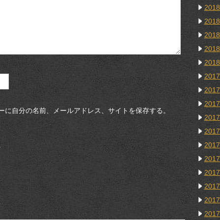
201
201
201
201
201
201
201
201
ーに自分の名前、メールアドレス、サイトを保存する。
201
201
。
201
201
201
201
201
201