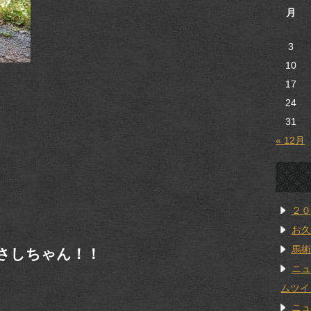
月
3
10
17
24
31
« 12月
２０
お久
馬術
さしちゃん！！
ニュ
ムツイ
ニュ