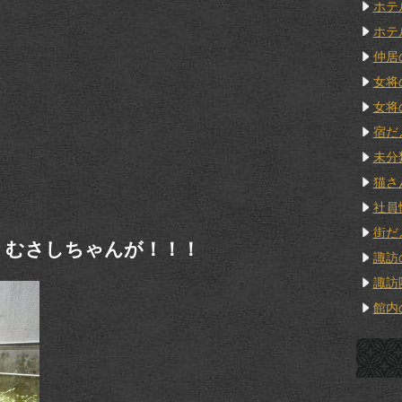
ホテ
ホテ
仲居
女将
女将
宿だ
未分
猫さ
社員
街だ
、むさしちゃんが！！！
諏訪
諏訪
館内