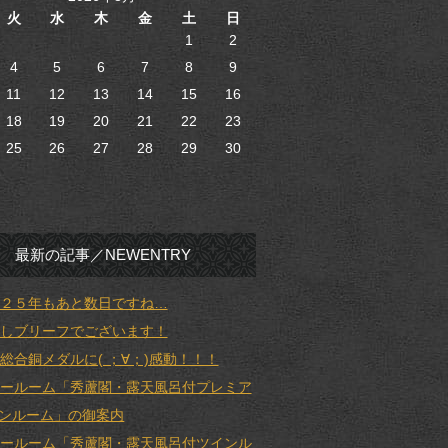
火
水
木
金
土
日
1
2
4
5
6
7
8
9
11
12
13
14
15
16
18
19
20
21
22
23
25
26
27
28
29
30
最新の記事／NEWENTRY
２５年もあと数日ですね…
しブリーフでございます！
総合銅メダルに( ；∀；)感動！！！
ールーム「秀蘆閣・露天風呂付プレミア
ンルーム」の御案内
ールーム「秀蘆閣・露天風呂付ツインル