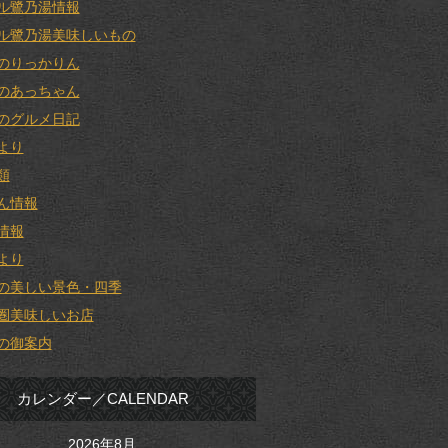
ル鷺乃湯情報
ル鷺乃湯美味しいもの
のりっかりん
のあっちゃん
のグルメ日記
より
類
ん情報
情報
より
の美しい景色・四季
圏美味しいお店
の御案内
カレンダー／CALENDAR
2026年8月