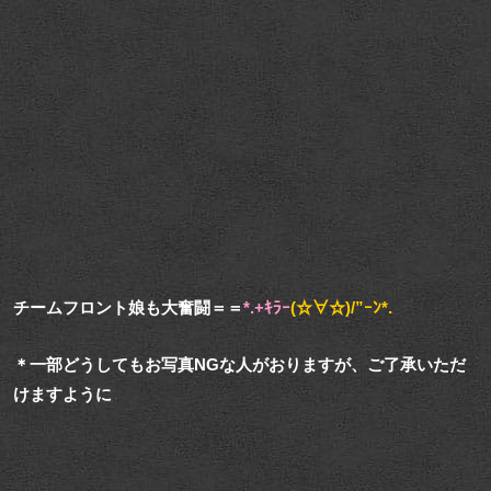
チームフロント娘も大奮闘＝＝
*.+ｷﾗｰ
(☆∀☆)/”ｰﾝ*.
＊一部どうしてもお写真NGな人がおりますが、ご了承いただ
けますように