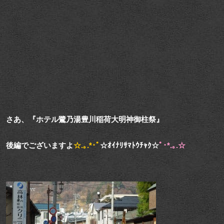
さあ、『ホテル鷺乃湯豊川稲荷大明神御柱祭』
後編でございますよ
☆.｡.*･ﾟ
☆ｵｲﾅﾘｻﾏﾄｳﾁｬｸ☆
ﾟ･*.｡.☆