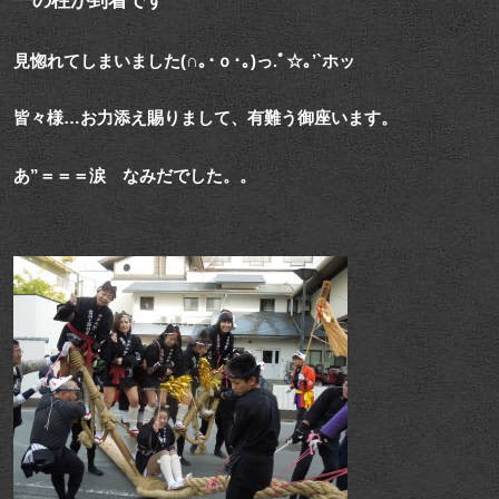
一の柱が到着です
見惚れてしまいました(∩｡･ｏ･｡)っ.ﾟ☆｡’`ホッ
皆々様…お力添え賜りまして、有難う御座います。
あ”＝＝＝涙 なみだでした。。