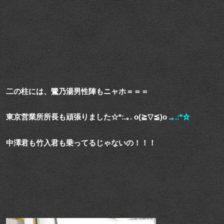
二の柱には、鷺乃湯男性陣もニャホ＝＝＝
東京営業所所長も頑張りました☆*:.｡. o(≧▽≦)o .
｡.:*☆
中澤君も竹入君も乗ってるじゃないの！！！