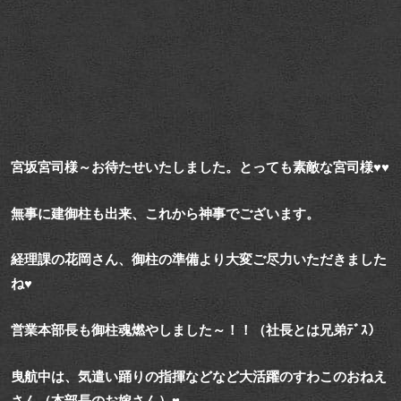
宮坂宮司様～お待たせいたしました。とっても素敵な宮司様♥♥
無事に建御柱も出来、これから神事でございます。
経理課の花岡さん、御柱の準備より大変ご尽力いただきました
ね♥
営業本部長も御柱魂燃やしました～！！（社長とは兄弟ﾃﾞｽ）
曳航中は、気遣い踊りの指揮などなど大活躍のすわこのおねえ
さん（本部長のお嫁さん）♥