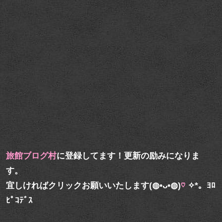
旅館ブログ村
に登録してます！更新の励みになりま
す。
宜しければクリックお願いいたします(◍•ᴗ•◍)
♡
✧*。ﾖﾛ
ﾋﾟｺﾃﾞｽ