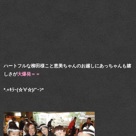
ハートフルな柳田様こと恵美ちゃんのお越しにあっちゃんも嬉
しさが
大爆発＝＝
*.+ｷﾗｰ(☆∀☆)/”ｰﾝ*