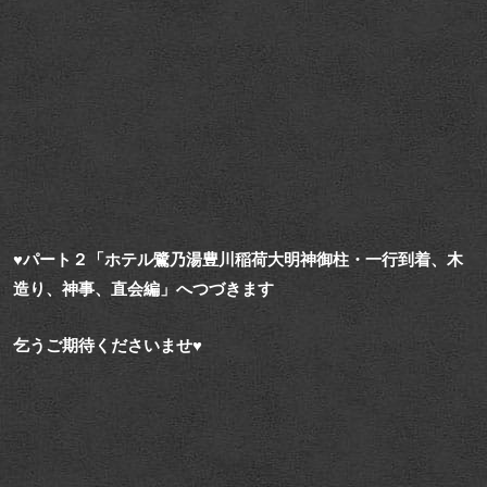
♥パート２「ホテル鷺乃湯豊川稲荷大明神御柱・一行到着、木
造り、神事、直会編」へつづきます
乞うご期待くださいませ♥