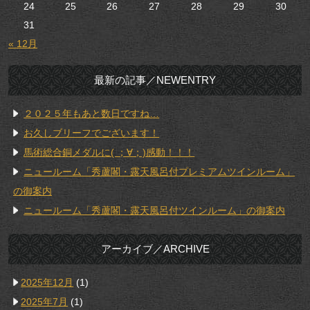
24
25
26
27
28
29
30
31
« 12月
最新の記事／NEWENTRY
２０２５年もあと数日ですね…
お久しブリーフでございます！
馬術総合銅メダルに( ；∀；)感動！！！
ニュールーム「秀蘆閣・露天風呂付プレミアムツインルーム」
の御案内
ニュールーム「秀蘆閣・露天風呂付ツインルーム」の御案内
アーカイブ／ARCHIVE
2025年12月
(1)
2025年7月
(1)