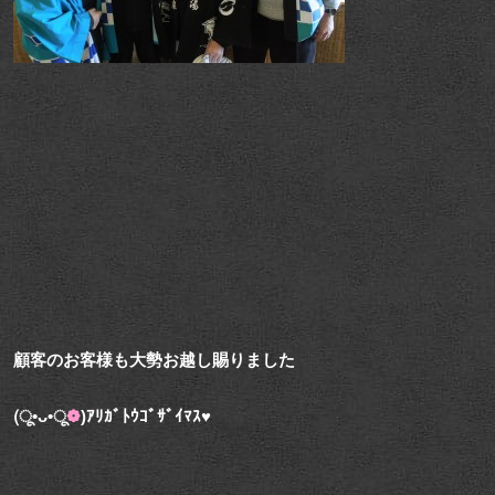
顧客のお客様も大勢お越し賜りました
(ू•ᴗ•ू
❁
)ｱﾘｶﾞﾄｳｺﾞｻﾞｲﾏｽ♥