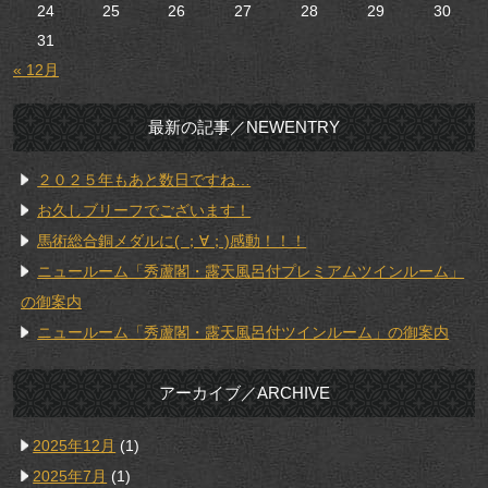
24
25
26
27
28
29
30
31
« 12月
最新の記事／NEWENTRY
２０２５年もあと数日ですね…
お久しブリーフでございます！
馬術総合銅メダルに( ；∀；)感動！！！
ニュールーム「秀蘆閣・露天風呂付プレミアムツインルーム」
の御案内
ニュールーム「秀蘆閣・露天風呂付ツインルーム」の御案内
アーカイブ／ARCHIVE
2025年12月
(1)
2025年7月
(1)