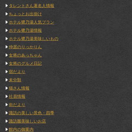
タレントさん著名人情報
ちょっとお出掛け
ホテル鷺乃湯人気プラン
ホテル鷺乃湯情報
ホテル鷺乃湯美味しいもの
仲居のりっかりん
女将のあっちゃん
女将のグルメ日記
宿だより
未分類
猫さん情報
社員情報
街だより
諏訪の美しい景色・四季
諏訪圏美味しいお店
館内の御案内