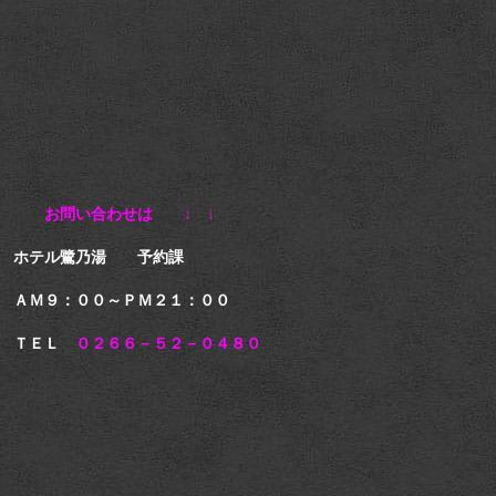
お問い合わせは ↓ ↓
ホテル鷺乃湯 予約課
ＡＭ９：００～ＰＭ２１：００
ＴＥＬ
０２６６－５２－０４８０