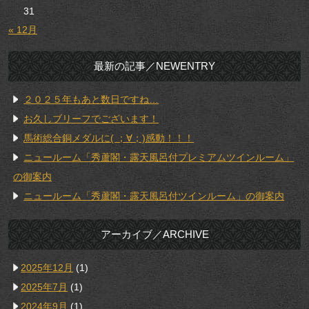
31
« 12月
最新の記事／NEWENTRY
２０２５年もあと数日ですね…
お久しブリーフでございます！
馬術総合銅メダルに( ；∀；)感動！！！
ニュールーム「秀蘆閣・露天風呂付プレミアムツインルーム」
の御案内
ニュールーム「秀蘆閣・露天風呂付ツインルーム」の御案内
アーカイブ／ARCHIVE
2025年12月
(1)
2025年7月
(1)
2024年9月
(1)