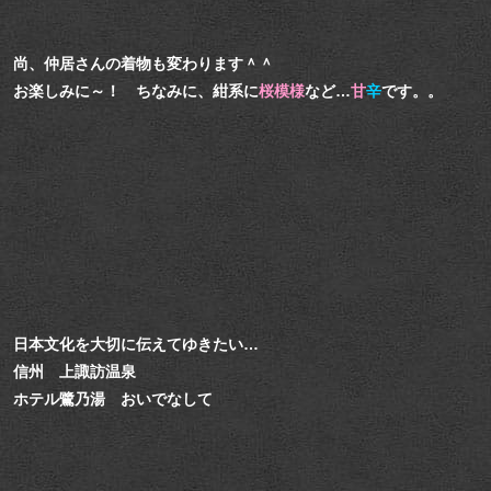
尚、仲居さんの着物も変わります＾＾
お楽しみに～！ ちなみに、紺系に
桜模様
など…
甘
辛
です。。
日本文化を大切に伝えてゆきたい…
信州 上諏訪温泉
ホテル鷺乃湯 おいでなして