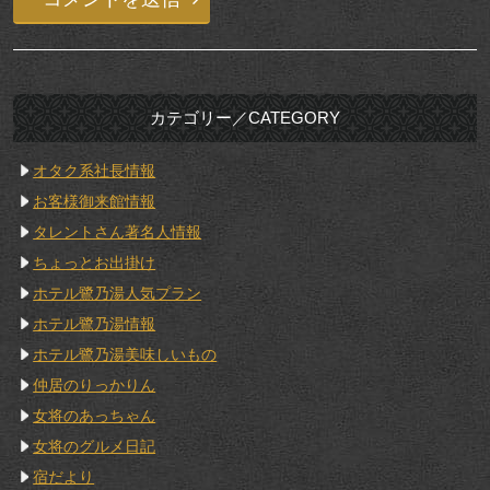
カテゴリー／CATEGORY
オタク系社長情報
お客様御来館情報
タレントさん著名人情報
ちょっとお出掛け
ホテル鷺乃湯人気プラン
ホテル鷺乃湯情報
ホテル鷺乃湯美味しいもの
仲居のりっかりん
女将のあっちゃん
女将のグルメ日記
宿だより