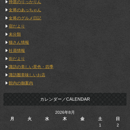
仲居のりっかりん
女将のあっちゃん
女将のグルメ日記
宿だより
未分類
猫さん情報
社員情報
街だより
諏訪の美しい景色・四季
諏訪圏美味しいお店
館内の御案内
カレンダー／CALENDAR
2026年8月
月
火
水
木
金
土
日
1
2