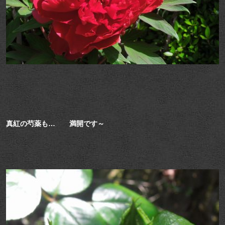
真紅の芍薬も… 満開です～