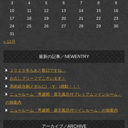
3
4
5
6
7
8
9
10
11
12
13
14
15
16
17
18
19
20
21
22
23
24
25
26
27
28
29
30
31
« 12月
最新の記事／NEWENTRY
２０２５年もあと数日ですね…
お久しブリーフでございます！
馬術総合銅メダルに( ；∀；)感動！！！
ニュールーム「秀蘆閣・露天風呂付プレミアムツインルーム」
の御案内
ニュールーム「秀蘆閣・露天風呂付ツインルーム」の御案内
アーカイブ／ARCHIVE