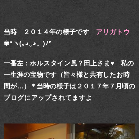
当時 ２０１４年の様子です
アリガトウ
✾“ヽ(｡◕‿◕。)ﾉ”
一番左：ホルスタイン風？田上さま♥ 私の
一生涯の宝物です（皆々様と共有したお時
間が…）＊当時の様子は２０１７年７月頃の
ブログにアップされてますよ