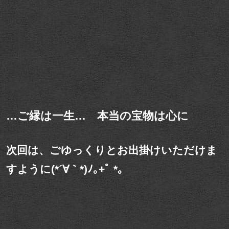
…ご縁は一生… 本当の宝物は心に
次回は、ごゆっくりとお出掛けいただけま
すように(*´∀｀*)ﾉ｡+ﾟ *｡