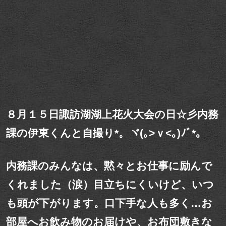
８月１５日諏訪湖湖上花火大会の日☆彡内務
課の伊東くんと自撮り*。ヾ(｡>ｖ<｡)ﾉﾞ*。
内務課のみんなは、黙々とお仕事に励んで
くれました（涙）目立ちにくいけど、いつ
も頭が下がります。口下手な人も多く…お
部屋へお飲み物のお届けや、お布団敷きな