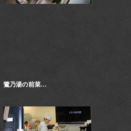
鷺乃湯の前菜…