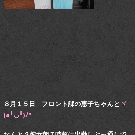
８月１５日 フロント課の恵子ちゃんと
ヾ
(๑╹◡╹)ﾉ”
なんと？彼女朝７時前に出勤しぶっ通しで