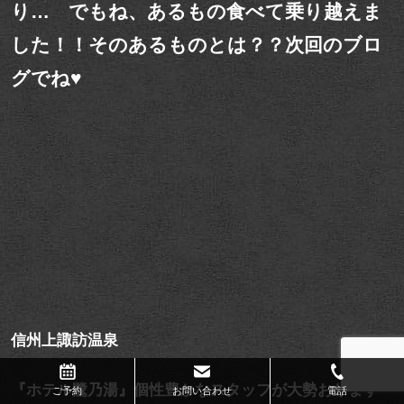
り… でもね、あるもの食べて乗り越えま
した！！そのあるものとは？？次回のブロ
グでね♥
信州上諏訪温泉
『ホテル鷺乃湯』個性豊かなスタッフが大勢おります
ご予約
お問い合わせ
電話