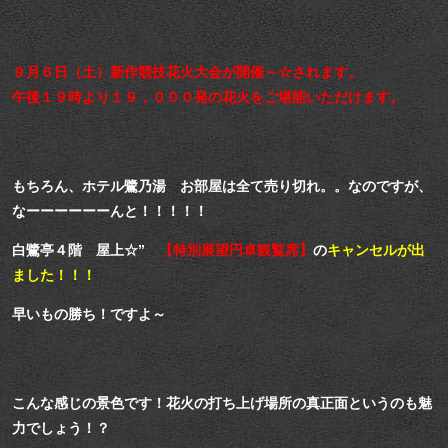
９月６日（土）新作競技花火大会が開催～☆されます。
午後１９時より１９，０００発の花火をご堪能いただけます。
もちろん、ホテル鷺乃湯 お部屋は全て売り切れ。。なのですが、
なーーーーーーんと！！！！！
白鷺亭４階 屋上☆”
【特別展望円卓観覧席】
の
キャンセルが出
ました！！！
早いもの勝ち！ですよ～
こんな感じの景色です！花火の打ち上げ場所の真正面というのも魅
力でしょう！？