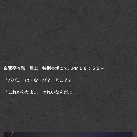
白鷺亭４階 屋上 特別会場にて…PM１８：５５～
「パパ… は・な・び？ どこ？」
「これからだよ… きれいなんだよ」