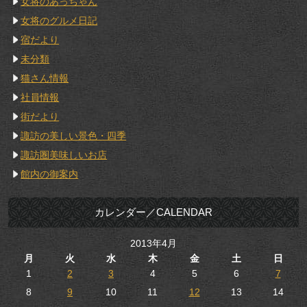
女将のあっちゃん
女将のグルメ日記
宿だより
未分類
猫さん情報
社員情報
街だより
諏訪の美しい景色・四季
諏訪圏美味しいお店
館内の御案内
カレンダー／CALENDAR
2013年4月
月
火
水
木
金
土
日
1
2
3
4
5
6
7
8
9
10
11
12
13
14