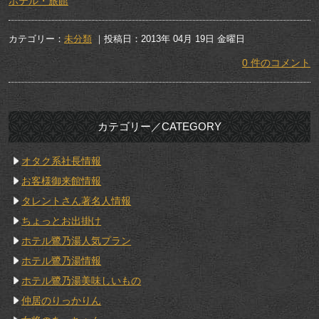
ホテル・旅館
カテゴリー：
未分類
｜投稿日：2013年 04月 19日 金曜日
0 件のコメント
カテゴリー／CATEGORY
オタク系社長情報
お客様御来館情報
タレントさん著名人情報
ちょっとお出掛け
ホテル鷺乃湯人気プラン
ホテル鷺乃湯情報
ホテル鷺乃湯美味しいもの
仲居のりっかりん