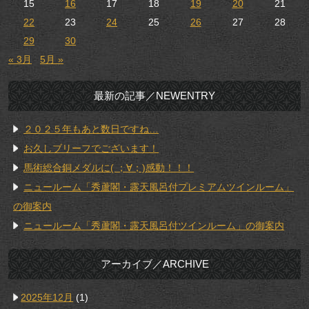
15
16
17
18
19
20
21
22
23
24
25
26
27
28
29
30
« 3月
5月 »
最新の記事／NEWENTRY
２０２５年もあと数日ですね…
お久しブリーフでございます！
馬術総合銅メダルに( ；∀；)感動！！！
ニュールーム「秀蘆閣・露天風呂付プレミアムツインルーム」
の御案内
ニュールーム「秀蘆閣・露天風呂付ツインルーム」の御案内
アーカイブ／ARCHIVE
2025年12月
(1)