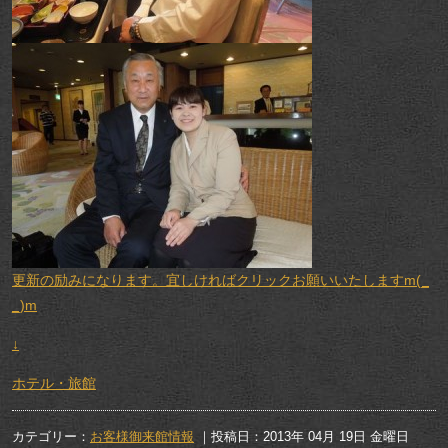
更新の励みになります。宜しければクリックお願いいたしますm(_
_)m
↓
ホテル・旅館
カテゴリー：
お客様御来館情報
｜投稿日：2013年 04月 19日 金曜日