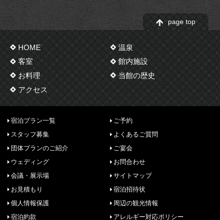
page top
HOME
温泉
客室
館内施設
お料理
当館の歴史
アクセス
宿泊プラン一覧
ご予約
スタッフ募集
よくあるご質問
団体プランのご紹介
ご宴会
ウェディング
お問合わせ
会議・展示場
サイトマップ
お見積もり
宿泊招待状
個人情報保護
周辺の観光情報
宿泊約款
アレルギー対応ポリシー