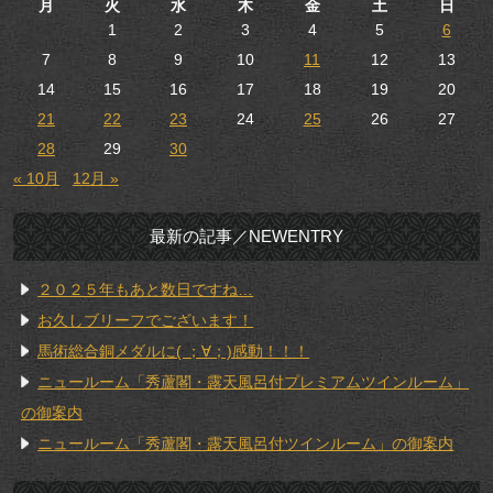
月
火
水
木
金
土
日
1
2
3
4
5
6
7
8
9
10
11
12
13
14
15
16
17
18
19
20
21
22
23
24
25
26
27
28
29
30
« 10月
12月 »
最新の記事／NEWENTRY
２０２５年もあと数日ですね…
お久しブリーフでございます！
馬術総合銅メダルに( ；∀；)感動！！！
ニュールーム「秀蘆閣・露天風呂付プレミアムツインルーム」
の御案内
ニュールーム「秀蘆閣・露天風呂付ツインルーム」の御案内