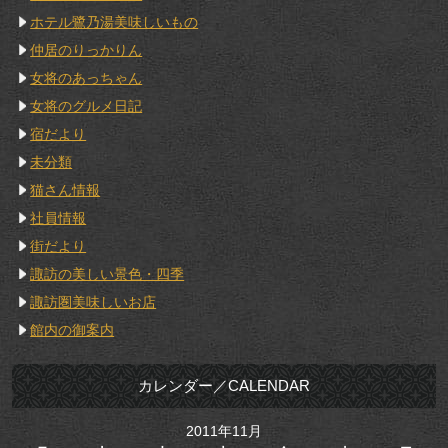
ホテル鷺乃湯美味しいもの
仲居のりっかりん
女将のあっちゃん
女将のグルメ日記
宿だより
未分類
猫さん情報
社員情報
街だより
諏訪の美しい景色・四季
諏訪圏美味しいお店
館内の御案内
カレンダー／CALENDAR
2011年11月