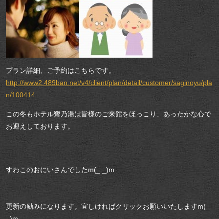
プラン詳細、ご予約はこちらです。
http://www2.489ban.net/v4/client/plan/detail/customer/saginoyu/pla
n/100414
この冬もホテル鷺乃湯は皆様のご来館をほっこり、あったかな心で
お迎えしております。
すわこのおにいさんでしたm(_ _)m
更新の励みになります。宜しければクリックお願いいたしますm(_
_)m