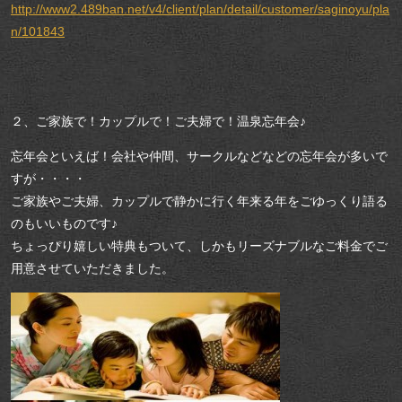
http://www2.489ban.net/v4/client/plan/detail/customer/saginoyu/pla
n/101843
２、ご家族で！カップルで！ご夫婦で！温泉忘年会♪
忘年会といえば！会社や仲間、サークルなどなどの忘年会が多いで
すが・・・・
ご家族やご夫婦、カップルで静かに行く年来る年をごゆっくり語る
のもいいものです♪
ちょっぴり嬉しい特典もついて、しかもリーズナブルなご料金でご
用意させていただきました。