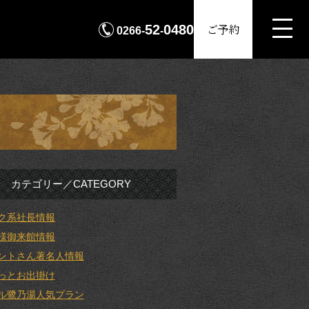
MENU
ご予約
52
0480
0266-
-
カテゴリー／CATEGORY
ク系社長情報
様御来館情報
ントさん著名人情報
っとお出掛け
ル鷺乃湯人気プラン