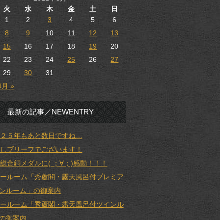
火
水
木
金
土
日
1
2
3
4
5
6
8
9
10
11
12
13
15
16
17
18
19
20
22
23
24
25
26
27
29
30
31
4月 »
最新の記事／NEWENTRY
２５年もあと数日ですね…
しブリーフでございます！
総合銅メダルに( ；∀；)感動！！！
ールーム「秀蘆閣・露天風呂付プレミア
ンルーム」の御案内
ールーム「秀蘆閣・露天風呂付ツインル
の御案内