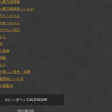
ル鷺乃湯情報
ル鷺乃湯美味しいもの
のりっかりん
のあっちゃん
のグルメ日記
より
類
ん情報
情報
より
の美しい景色・四季
圏美味しいお店
の御案内
カレンダー／CALENDAR
2011年3月