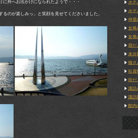
りに外へお出かけになられたようで・・・
ホテ
ホテ
するのが楽しみっ」と笑顔を見せてくださいました。
仲居
女将
女将
宿だ
未分
猫さ
社員
街だ
諏訪
諏訪
館内