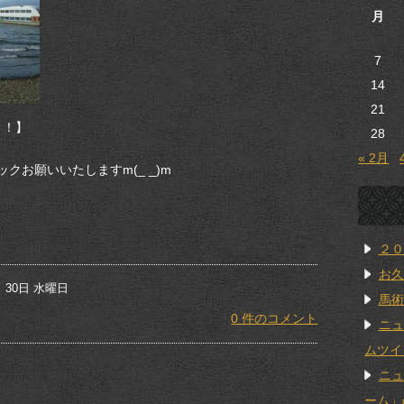
月
7
14
21
28
« 2月
お願いいたしますm(_ _)m
２０
お久
 30日 水曜日
馬術
0 件のコメント
ニュ
ムツイ
ニュ
ーム」