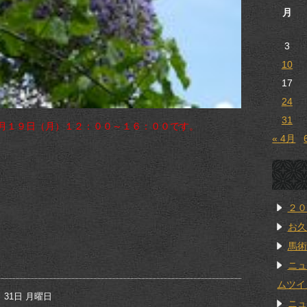
月
3
10
17
24
31
月１９日（月）１２：００～１６：００です。
« 4月
２０
お久
馬術
ニュ
ムツイ
 31日 月曜日
ニュ