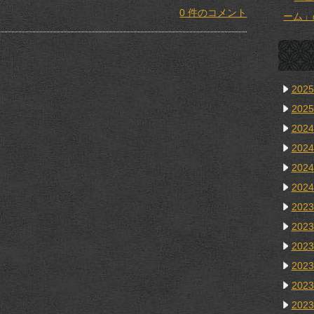
0 件のコメント
ーム」
202
202
202
202
202
202
202
202
202
202
202
202