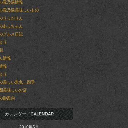
ル鷺乃湯情報
ル鷺乃湯美味しいもの
のりっかりん
のあっちゃん
のグルメ日記
より
類
ん情報
情報
より
の美しい景色・四季
圏美味しいお店
の御案内
カレンダー／CALENDAR
2010年5月