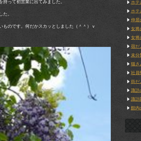
を持って初営業に出てみました。
ホテ
ホテ
した。
仲居
いものです。何だかスカッとしました（＾＾）ｖ
女将
女将
宿だ
未分
猫さ
社員
街だ
諏訪
諏訪
館内