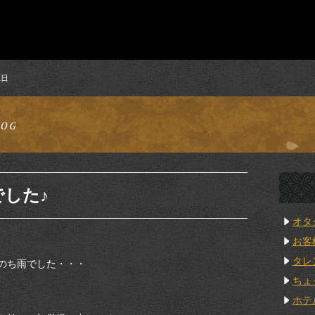
1日
した♪
オタ
お客
タレ
のち雨でした・・・
ちょ
ホテ