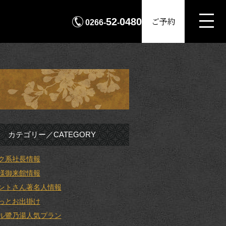
MENU
ご予約
52
0480
0266-
-
カテゴリー／CATEGORY
ク系社長情報
様御来館情報
ントさん著名人情報
っとお出掛け
ル鷺乃湯人気プラン