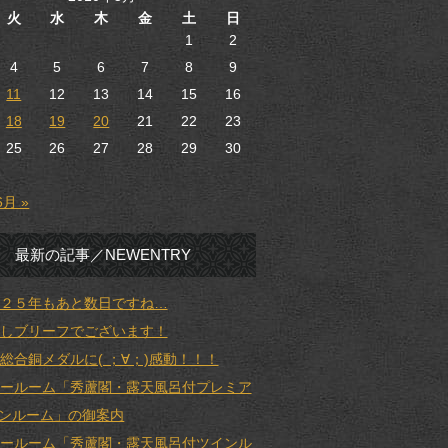
火
水
木
金
土
日
1
2
4
5
6
7
8
9
11
12
13
14
15
16
18
19
20
21
22
23
25
26
27
28
29
30
6月 »
最新の記事／NEWENTRY
２５年もあと数日ですね…
しブリーフでございます！
総合銅メダルに( ；∀；)感動！！！
ールーム「秀蘆閣・露天風呂付プレミア
ンルーム」の御案内
ールーム「秀蘆閣・露天風呂付ツインル