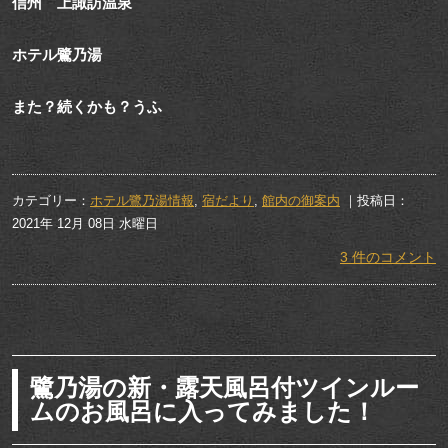
信州 上諏訪温泉
ホテル鷺乃湯
また？続くかも？うふ
カテゴリー：
ホテル鷺乃湯情報
,
宿だより
,
館内の御案内
｜投稿日：
2021年 12月 08日 水曜日
3 件のコメント
鷺乃湯の新・露天風呂付ツインルー
ムのお風呂に入ってみました！