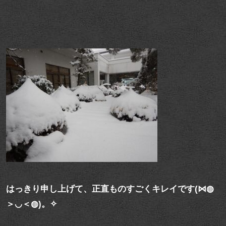
はっきり申し上げて、正直ものすごくキレイです(⋈◍
＞◡＜◍)。✧