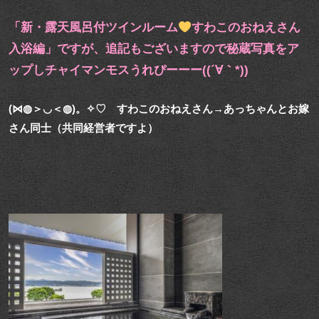
「新・露天風呂付ツインルーム
すわこのおねえさん
入浴編」ですが、追記もございますので秘蔵写真をア
ップしチャイマンモスうれぴーーー((´∀｀*))
(⋈◍＞◡＜◍)。✧♡ すわこのおねえさん→あっちゃんとお嫁
さん同士（共同経営者ですよ）