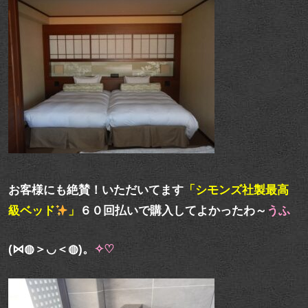
お客様にも絶賛！いただいてます
「シモンズ社製最高
級ベッド
」
６０回払いで購入してよかったわ～
うふ
(⋈◍＞◡＜◍)。
✧♡