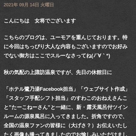
2021年 09月 14日 火曜日
こんにちは 女将でございます
こちらのブログは、ユーモアを重んじております。特
に今回はちっぴり大人な内容もございますのでお好み
でない御方はここでスルーなさってね(ﾉ´∀｀*)
秋の気配の上諏訪温泉ですが、先日の休館日に
「ホテル鷺乃湯Facebook担当」「ウェブサイト作成」
「スタッフ手配シフト担当」のすわこのおねえさんこ
と”たーこねーさん”と一緒に、新・露天風呂付ツイン
ルームの源泉風呂に入ってきました。折角ですので、
全国の温泉ファンの皆様に（大げさ？）お伝えいたし
たく画像も撮ってきましたのでお愉しみいただけまし