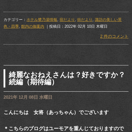
カテゴリー：
ホテル鷺乃湯情報
,
宿だより
,
街だより
,
諏訪の美しい景
色・四季
,
館内の御案内
｜投稿日：2022年 02月 10日 木曜日
2 件のコメント
綺麗なおねえさんは？好きですか？
続編（期待編）
2021年 12月 08日 水曜日
こんにちは 女将（あっちゃん）でございます
＊こちらのブログはユーモアを重んじておりますので