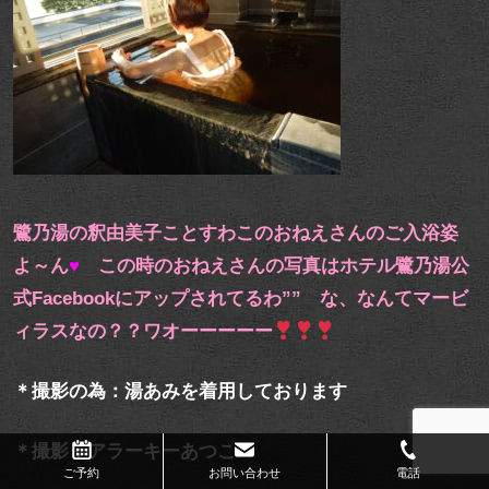
鷺乃湯の釈由美子ことすわこのおねえさんのご入浴姿
よ～ん
♥
この時のおねえさんの写真はホテル鷺乃湯公
式Facebookにアップされてるわ”” な、なんてマービ
ィラスなの？？ワオーーーーー
＊撮影の為：湯あみを着用しております
＊撮影：アラーキーあつこ
ご予約
お問い合わせ
電話